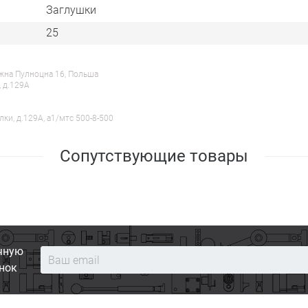
Заглушки
25
ежна Пулноцна 16, Польша
, д.129А
лки, д.129А, a1/мтс 500-8-500
Сопутствующие товары
чную
нок