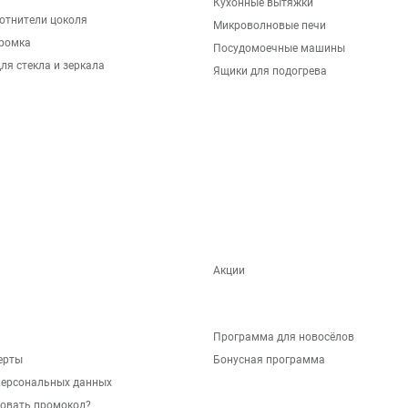
Кухонные вытяжки
отнители цоколя
Микроволновые печи
ромка
Посудомоечные машины
ля стекла и зеркала
Ящики для подогрева
Акции
Программа для новосёлов
ерты
Бонусная программа
персональных данных
зовать промокод?