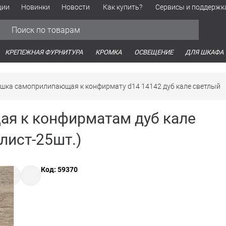
ции
Новинки
Новости
Как купить?
Сервисы и поддержк
Обработка персональных данных
Время работы оптовых продаж
Время работы интернет-маг
КРЕПЕЖНАЯ ФУРНИТУРА
КРОМКА
ОСВЕЩЕНИЕ
ДЛЯ ШКАФА
ушка самоприлипающая к конфирмату d14 14142 дуб кале светлый
я к конфирматам дуб кале
лист-25шт.)
Код: 59370