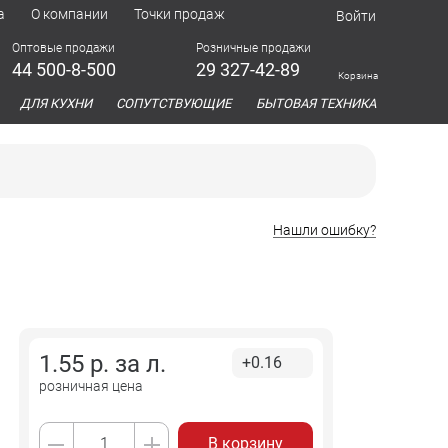
а
О компании
Точки продаж
Войти
Оптовые продажи
Розничные продажи
44 500-8-500
29 327-42-89
Корзина
азина
ДЛЯ КУХНИ
СОПУТСТВУЮЩИЕ
БЫТОВАЯ ТЕХНИКА
Нашли ошибку?
1.55
р. за
л.
+0.16
розничная цена
В корзину