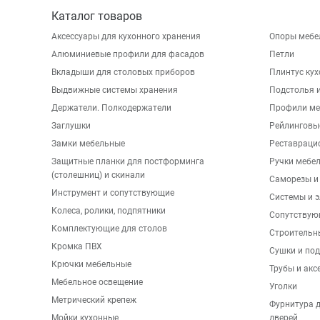
Каталог товаров
Аксессуары для кухонного хранения
Опоры мебе
Алюминиевые профили для фасадов
Петли
Вкладыши для столовых приборов
Плинтус ку
Выдвижные системы хранения
Подстолья и
Держатели. Полкодержатели
Профили ме
Заглушки
Рейлинговы
Замки мебельные
Реставраци
Защитные планки для постформинга
Ручки мебе
(столешниц) и скинали
Саморезы и
Инструмент и сопутствующие
Системы и 
Колеса, ролики, подпятники
Сопутствую
Комплектующие для столов
Строительн
Кромка ПВХ
Сушки и по
Крючки мебельные
Трубы и акс
Мебельное освещение
Уголки
Метрический крепеж
Фурнитура 
Мойки кухонные
дверей