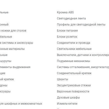
льные
Кромка ABS
Светодиодная лента
хонный
Профиль для светодиодной ленты
 ножки для столов
Блоки питания
бельные
Блоки розеток
е системы и аксессуары
Соединители и провода
онные материалы
Светильники мебельные
льные
Выключатели, датчики и контроллер
 шурупы
Подъемные механизмы
элементы выдвижения
Системы отталкивания, амортизато
щие
Соединительный крепеж
ый крепеж
Шканты
ддоны
Эксцентриковые стяжки
ессуары
Варочные поверхности
Духовые шкафы
для шкафных и межкомнатных
Измельчители