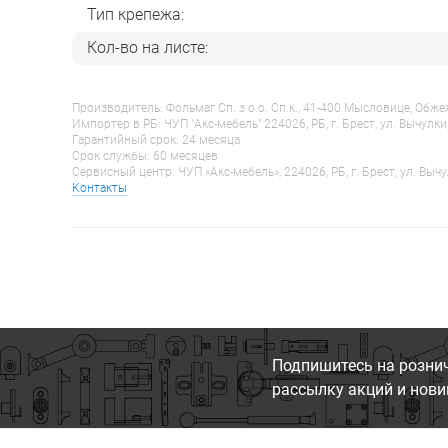
Тип крепежа:
Кол-во на листе:
Производитель: Фольмаг Сп. з о.о. Сп.к., 41-400 Мысловице, Обж
Импортер в РБ: ЧУП "Акс-мебель" 224026, РБ, г. Брест, ул. Вычулки
Гарантийный срок: 24 месяца
Срок службы: 60 месяцев
Сервисный центр: ЧУП «Акс-мебель», 224026, РБ, г. Брест, ул. Вычу
Контакты
Подпишитесь на розни
рассылку акций и нови