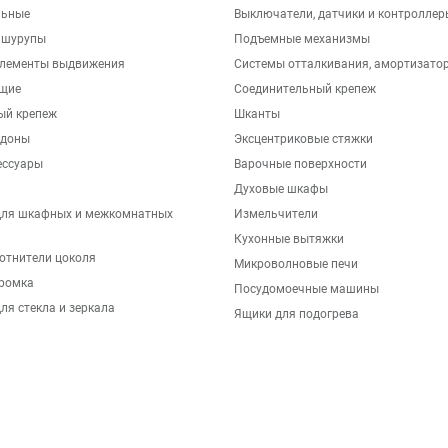
льные
Выключатели, датчики и контроллер
 шурупы
Подъемные механизмы
элементы выдвижения
Системы отталкивания, амортизато
щие
Соединительный крепеж
ый крепеж
Шканты
ддоны
Эксцентриковые стяжки
ессуары
Варочные поверхности
Духовые шкафы
для шкафных и межкомнатных
Измельчители
Кухонные вытяжки
отнители цоколя
Микроволновые печи
ромка
Посудомоечные машины
ля стекла и зеркала
Ящики для подогрева