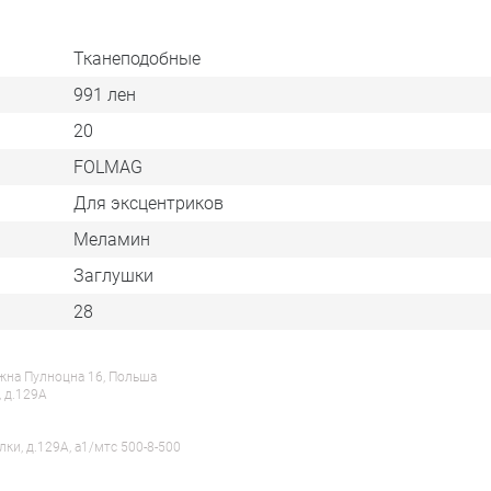
Тканеподобные
991 лен
20
FOLMAG
Для эксцентриков
Меламин
Заглушки
28
ежна Пулноцна 16, Польша
, д.129А
лки, д.129А, a1/мтс 500-8-500