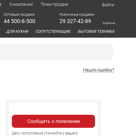
а
О компании
Точки продаж
Войти
Оптовые продажи
Розничные продажи
44 500-8-500
29 327-42-89
Корзина
азина
ДЛЯ КУХНИ
СОПУТСТВУЮЩИЕ
БЫТОВАЯ ТЕХНИКА
Нашли ошибку?
Сообщить о появлении
Дату поступления уточняйте у вашего