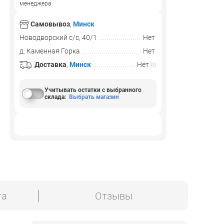
менеджера
Самовывоз
,
Минск
Новодворский с/с, 40/1
Нет
д. Каменная Горка
Нет
Доставка
,
Минск
Нет
Учитывать остатки с выбранного
склада
:
Выбрать магазин
та
Отзывы