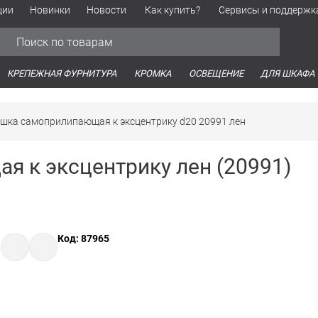
ции
Новинки
Новости
Как купить?
Сервисы и поддержк
Обработка персональных данных
Время работы оптовых продаж
Время работы интернет-маг
КРЕПЕЖНАЯ ФУРНИТУРА
КРОМКА
ОСВЕЩЕНИЕ
ДЛЯ ШКАФА
шка самоприлипающая к эксцентрику d20 20991 лен
я к эксцентрику лен (20991)
Код: 87965