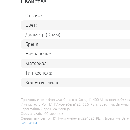
Свойства
Оттенок:
Цвет:
Диаметр (D, мм):
Бренд:
Назначение:
Материал:
Тип крепежа:
Кол-во на листе:
Производитель: Фольмаг Сп. з о.о. Сп.к., 41-400 Мысловице, Обж
Импортер в РБ: ЧУП "Акс-мебель" 224026, РБ, г. Брест, ул. Вычулки
Гарантийный срок: 24 месяца
Срок службы: 60 месяцев
Сервисный центр: ЧУП «Акс-мебель», 224026, РБ, г. Брест, ул. Вычу
Контакты