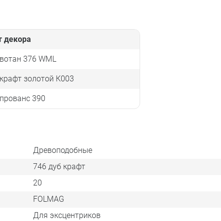
т декора
 вотан 376 WML
крафт золотой К003
прованс 390
Древоподобные
746 дуб крафт
20
FOLMAG
Для эксцентриков