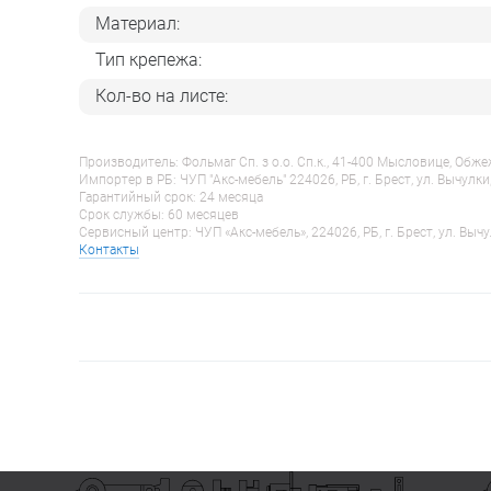
Материал:
Тип крепежа:
Кол-во на листе:
Производитель: Фольмаг Сп. з о.о. Сп.к., 41-400 Мысловице, Обж
Импортер в РБ: ЧУП "Акс-мебель" 224026, РБ, г. Брест, ул. Вычулки
Гарантийный срок: 24 месяца
Срок службы: 60 месяцев
Сервисный центр: ЧУП «Акс-мебель», 224026, РБ, г. Брест, ул. Вычу
Контакты