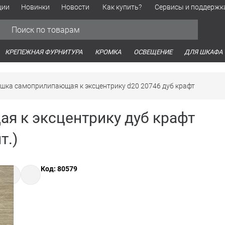
ции
Новинки
Новости
Как купить?
Сервисы и поддержк
Обработка персональных данных
Время работы оптовых продаж
Время работы интернет-маг
КРЕПЕЖНАЯ ФУРНИТУРА
КРОМКА
ОСВЕЩЕНИЕ
ДЛЯ ШКАФА
шка самоприлипающая к эксцентрику d20 20746 дуб крафт
я к эксцентрику дуб крафт
т.)
Код: 80579