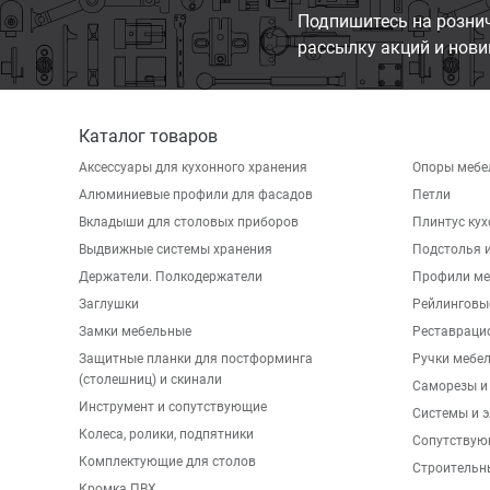
Подпишитесь на розни
рассылку акций и нови
Каталог товаров
Аксессуары для кухонного хранения
Опоры мебе
Алюминиевые профили для фасадов
Петли
Вкладыши для столовых приборов
Плинтус ку
Выдвижные системы хранения
Подстолья и
Держатели. Полкодержатели
Профили ме
Заглушки
Рейлинговы
Замки мебельные
Реставраци
Защитные планки для постформинга
Ручки мебе
(столешниц) и скинали
Саморезы и
Инструмент и сопутствующие
Системы и 
Колеса, ролики, подпятники
Сопутствую
Комплектующие для столов
Строительн
Кромка ПВХ