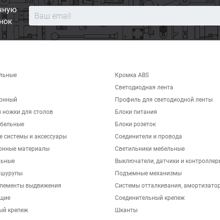
чную
нок
льные
Кромка ABS
Светодиодная лента
хонный
Профиль для светодиодной ленты
 ножки для столов
Блоки питания
бельные
Блоки розеток
е системы и аксессуары
Соединители и провода
онные материалы
Светильники мебельные
льные
Выключатели, датчики и контроллер
 шурупы
Подъемные механизмы
элементы выдвижения
Системы отталкивания, амортизато
щие
Соединительный крепеж
ый крепеж
Шканты