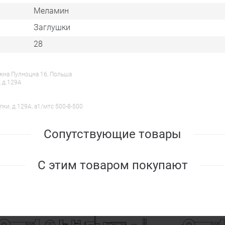
Меламин
Заглушки
28
ежна Пулноцна 16, Польша
, д.129А
лки, д.129А, a1/мтс 500-8-500
Сопутствующие товары
С этим товаром покупают