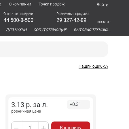
а
О компании
Точки продаж
Войти
Оптовые продажи
Розничные продажи
44 500-8-500
29 327-42-89
Корзина
азина
ДЛЯ КУХНИ
СОПУТСТВУЮЩИЕ
БЫТОВАЯ ТЕХНИКА
Нашли ошибку?
3.13
р. за
л.
+0.31
розничная цена
В корзину