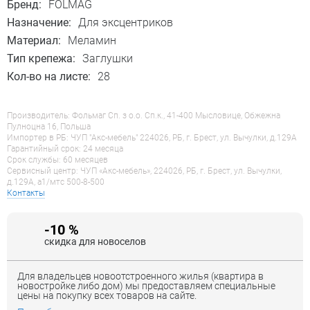
Бренд:
FOLMAG
Назначение:
Для эксцентриков
Материал:
Меламин
Тип крепежа:
Заглушки
Кол-во на листе:
28
Производитель: Фольмаг Сп. з о.о. Сп.к., 41-400 Мысловице, Обжежна
Пулноцна 16, Польша
Импортер в РБ: ЧУП "Акс-мебель" 224026, РБ, г. Брест, ул. Вычулки, д.129А
Гарантийный срок: 24 месяца
Срок службы: 60 месяцев
Сервисный центр: ЧУП «Акс-мебель», 224026, РБ, г. Брест, ул. Вычулки,
д.129А, a1/мтс 500-8-500
Контакты
-10 %
скидка для новоселов
Для владельцев новоотстроенного жилья (квартира в
новостройке либо дом) мы предоставляем специальные
цены на покупку всех товаров на сайте.