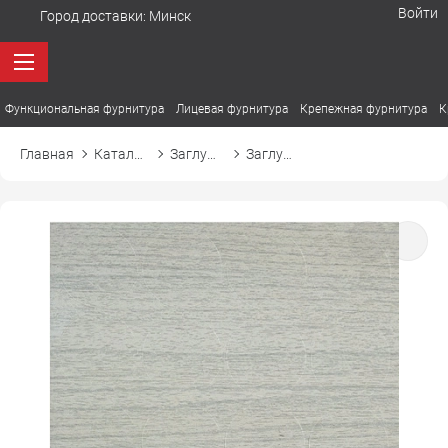
Войти
Город доставки:
Минск
Функциональная фурнитура
Лицевая фурнитура
Крепежная фурнитура
К
Главная
Каталог товаров
Заглушки
Заглушка самоприлипающая к эксцентрику d20 20988 вяз либерти серебристый