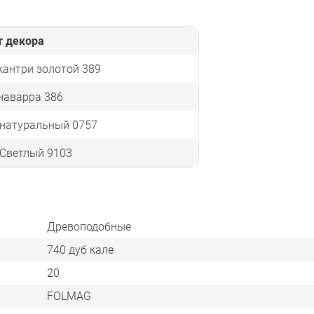
т декора
кантри золотой 389
наварра 386
 натуральный 0757
 Светлый 9103
Древоподобные
740 дуб кале
20
FOLMAG