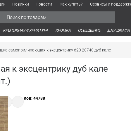
ции
Новинки
Новости
Как купить?
Сервисы и поддержк
Обработка персональных данных
Время работы оптовых продаж
Время работы интернет-маг
КРЕПЕЖНАЯ ФУРНИТУРА
КРОМКА
ОСВЕЩЕНИЕ
ДЛЯ ШКАФА
шка самоприлипающая к эксцентрику d20 20740 дуб кале
я к эксцентрику дуб кале
т.)
Код: 44788