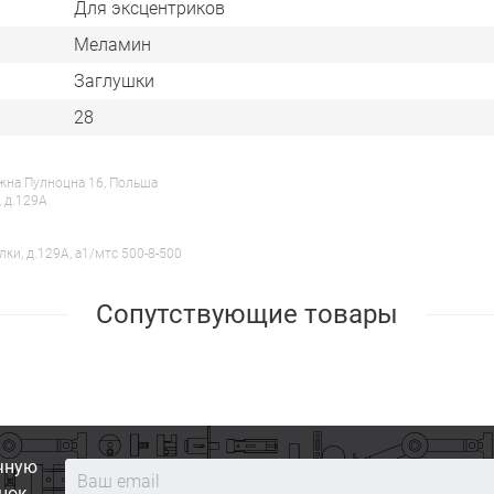
Для эксцентриков
Меламин
Заглушки
28
ежна Пулноцна 16, Польша
, д.129А
лки, д.129А, a1/мтс 500-8-500
Сопутствующие товары
чную
нок