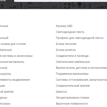
льные
Кромка ABS
Светодиодная лента
хонный
Профиль для светодиодной ленты
 ножки для столов
Блоки питания
бельные
Блоки розеток
е системы и аксессуары
Соединители и провода
онные материалы
Светильники мебельные
льные
Выключатели, датчики и контроллер
 шурупы
Подъемные механизмы
элементы выдвижения
Системы отталкивания, амортизато
щие
Соединительный крепеж
ый крепеж
Шканты
ддоны
Эксцентриковые стяжки
ессуары
Варочные поверхности