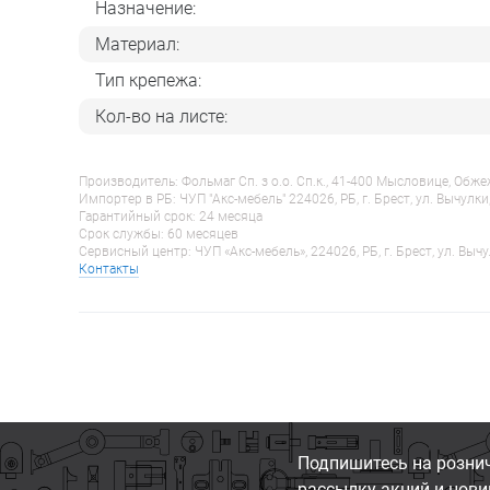
Назначение:
Материал:
Тип крепежа:
Кол-во на листе:
Производитель: Фольмаг Сп. з о.о. Сп.к., 41-400 Мысловице, Обж
Импортер в РБ: ЧУП "Акс-мебель" 224026, РБ, г. Брест, ул. Вычулки
Гарантийный срок: 24 месяца
Срок службы: 60 месяцев
Сервисный центр: ЧУП «Акс-мебель», 224026, РБ, г. Брест, ул. Вычу
Контакты
Подпишитесь на розни
рассылку акций и нови