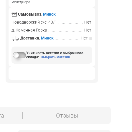
менеджера
Самовывоз
,
Минск
Новодворский с/с, 40/1
Нет
д. Каменная Горка
Нет
Доставка
,
Минск
Нет
Учитывать остатки с выбранного
склада
:
Выбрать магазин
та
Отзывы