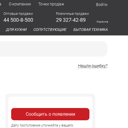
а
О компании
Точки продаж
Войти
Оптовые продажи
Розничные продажи
44 500-8-500
29 327-42-89
Корзина
азина
ДЛЯ КУХНИ
СОПУТСТВУЮЩИЕ
БЫТОВАЯ ТЕХНИКА
Нашли ошибку?
Сообщить о появлении
Дату поступления уточняйте у вашего