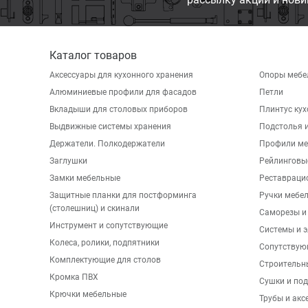
Каталог товаров
Аксессуары для кухонного хранения
Опоры мебе
Алюминиевые профили для фасадов
Петли
Вкладыши для столовых приборов
Плинтус ку
Выдвижные системы хранения
Подстолья и
Держатели. Полкодержатели
Профили ме
Заглушки
Рейлинговы
Замки мебельные
Реставраци
Защитные планки для постформинга
Ручки мебе
(столешниц) и скинали
Саморезы и
Инструмент и сопутствующие
Системы и 
Колеса, ролики, подпятники
Сопутствую
Комплектующие для столов
Строительн
Кромка ПВХ
Сушки и по
Крючки мебельные
Трубы и акс