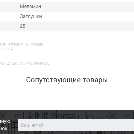
Меламин
Заглушки
28
ежна Пулноцна 16, Польша
, д.129А
лки, д.129А, a1/мтс 500-8-500
Сопутствующие товары
чную
нок