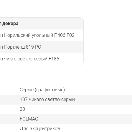
т декора
н Норильский угольный F.406.F02
н Портленд 819 PO
н чикго светло-серый F186
Серые (графитовые)
107 чикаго светло-серый
20
FOLMAG
Для эксцентриков