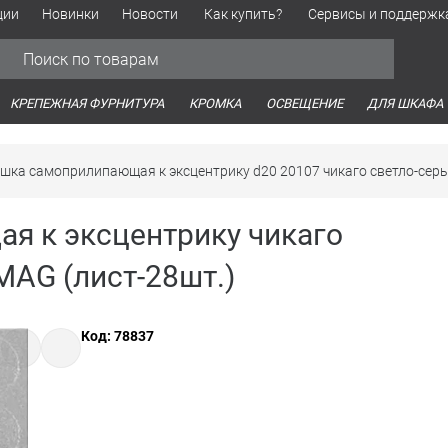
ции
Новинки
Новости
Как купить?
Сервисы и поддержк
Обработка персональных данных
Время работы оптовых продаж
Время работы интернет-маг
КРЕПЕЖНАЯ ФУРНИТУРА
КРОМКА
ОСВЕЩЕНИЕ
ДЛЯ ШКАФА
шка самоприлипающая к эксцентрику d20 20107 чикаго светло-сер
я к эксцентрику чикаго
MAG (лист-28шт.)
Код: 78837