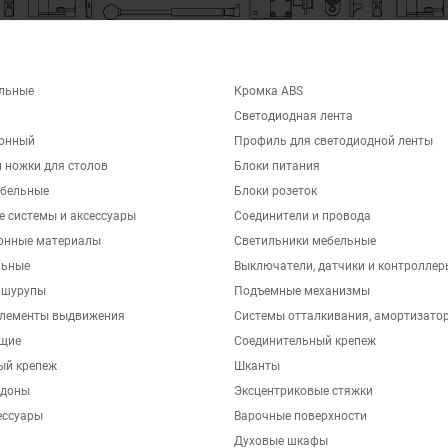
льные
Кромка ABS
Светодиодная лента
хонный
Профиль для светодиодной ленты
 ножки для столов
Блоки питания
бельные
Блоки розеток
е системы и аксессуары
Соединители и провода
онные материалы
Светильники мебельные
льные
Выключатели, датчики и контроллер
 шурупы
Подъемные механизмы
элементы выдвижения
Системы отталкивания, амортизато
щие
Соединительный крепеж
ый крепеж
Шканты
ддоны
Эксцентриковые стяжки
ессуары
Варочные поверхности
Духовые шкафы