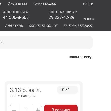
а
О компании
Точки продаж
Войти
Оптовые продажи
Розничные продажи
44 500-8-500
29 327-42-89
Корзина
азина
ДЛЯ КУХНИ
СОПУТСТВУЮЩИЕ
БЫТОВАЯ ТЕХНИКА
ый
Нашли ошибку?
3.13
р. за
л.
+0.31
розничная цена
В корзину