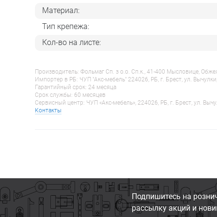
Материал:
Тип крепежа:
Кол-во на листе:
Производитель: Фольмаг Сп. з о.о. Сп.к., 41-400 Мысловице, Обж
Импортер в РБ: ЧУП "Акс-мебель" 224026, РБ, г. Брест, ул. Вычулки
Гарантийный срок: 24 месяца
Срок службы: 60 месяцев
Сервисный центр: ЧУП «Акс-мебель», 224026, РБ, г. Брест, ул. Вычу
Контакты
Подпишитесь на розни
рассылку акций и нови