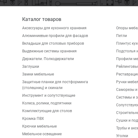
Каталог товаров
Аксессуары для кухонного хранения
Опоры мебе
Алюминиевые профили для фасадов
Петли
Вкладыши для столовых приборов
Плинтус ку
Выдвижные системы хранения
Подстолья и
Держатели. Полкодержатели
Профили ме
Заглушки
Рейлинговы
Замки мебельные
Реставраци
Защитные планки для постформинга
Ручки мебе
(столешниц) и скинали
Саморезы и
Инструмент и сопутствующие
Системы и 
Колеса, ролики, подпятники
Сопутствую
Комплектующие для столов
Строительн
Кромка ПВХ
Сушки и по
Крючки мебельные
Трубы и акс
Мебельное освещение
Уголки