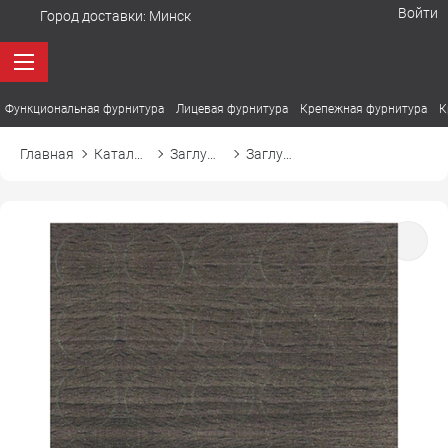
Войти
Город доставки:
Минск
Функциональная фурнитура
Лицевая фурнитура
Крепежная фурнитура
К
Главная
Каталог товаров
Заглушки
Заглушка самоприлипающая к конфирмату d14 14335 бук вена