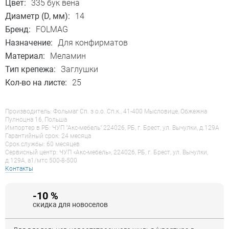
Цвет:
335 бук вена
Диаметр (D, мм):
14
Бренд:
FOLMAG
Назначение:
Для конфирматов
Материал:
Меламин
Тип крепежа:
Заглушки
Кол-во на листе:
25
Производитель: Фольмаг Сп. з о.о. Сп.к., 41-400 Мысловице, Обжежна
Пулноцна 16, Польша
Импортер в РБ: ЧУП "Акс-мебель" 224026, РБ, г. Брест, ул. Вычулки, д.129А
Гарантийный срок: 24 месяца
Срок службы: 60 месяцев
Сервисный центр: ЧУП «Акс-мебель», 224026, РБ, г. Брест, ул. Вычулки,
д.129А, a1/мтс 500-8-500
Контакты
-10 %
скидка для новоселов