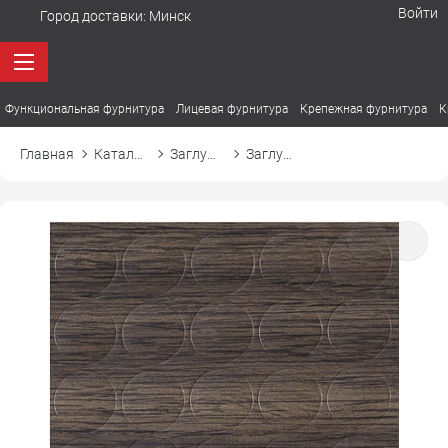
Войти
Город доставки:
Минск
Функциональная фурнитура
Лицевая фурнитура
Крепежная фурнитура
К
Главная
Каталог товаров
Заглушки
Заглушка самоприлипающая к эксцентрику d20 20115 дуб травиата