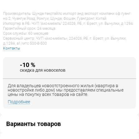
Производитель: Шунде текстайлс импорт энд экспорт компани оф гуанг
но.2, Чуангуе Роад, Ронгуи, Шунде, Фошан, Гуангдонг, Китай
Импортер в РБ: ЧУП "Акс-мебель" 224026, РБ, г. Брест, ул. Вычулки, д.129А
Гарантийный срок: 24 месяца
Срок службы: 60 месяцев
Сервисный центр: ЧУП «Акс-мебель», 224026, РБ, г. Брест, ул. Вычулки,
д.129А, a1/мтс 500-8-500
Контакты
-10 %
скидка для новоселов
Для владельцев новоотстроенного жилья (квартира в
новостройке либо дом) мы предоставляем специальные
цены на покупку всех товаров на сайте.
Подробнее
Варианты товаров