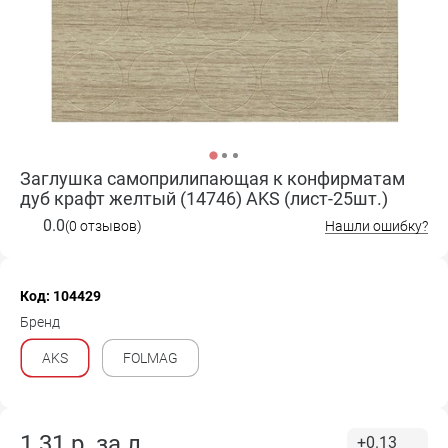
Заглушка самоприлипающая к конфирматам
дуб крафт желтый (14746) AKS (лист-25шт.)
0.0
(0 отзывов)
Нашли ошибку?
Код: 104429
Бренд
AKS
FOLMAG
1.31
р. за
л.
+0.13