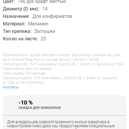
Цвет:
746 дуб крафт желтый
Диаметр (D, мм):
14
Назначение:
Для конфирматов
Материал:
Меламин
Тип крепежа:
Заглушки
Кол-во на листе:
25
Производитель: Шунде текстайлс импорт энд экспорт компани оф гуанг
но.2, Чуангуе Роад, Ронгуи, Шунде, Фошан, Гуангдонг, Китай
Импортер в РБ: ЧУП "Акс-мебель" 224026, РБ, г. Брест, ул. Вычулки, д.129А
Гарантийный срок: 24 месяца
Срок службы: 60 месяцев
Сервисный центр: ЧУП «Акс-мебель», 224026, РБ, г. Брест, ул. Вычулки,
д.129А, a1/мтс 500-8-500
Контакты
-10 %
скидка для новоселов
Для владельцев новоотстроенного жилья (квартира в
новостройке либо дом) мы предоставляем специальные