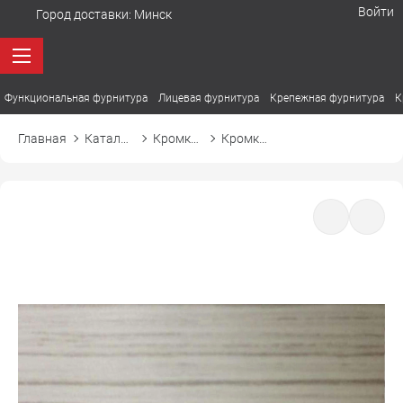
Войти
Город доставки:
Минск
Функциональная фурнитура
Лицевая фурнитура
Крепежная фурнитура
К
Главная
Каталог товаров
Кромка ПВХ
Кромка ПВХ El-mech-plast 7329 флитвуд белый