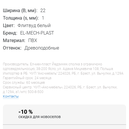
Ширина (B, мм):
22
Толщина (s, мм):
1
Цвет:
Флитвуд белый
Бренд:
EL-MECH-PLAST
Материал:
ПВХ
Оттенок:
Древоподобные
Производитель: Ел-мех-пласт Йедзиняк сполка з ограничоно
одповедзяльносцю, 38-200 Ясло, ул. Адама Мицкевича 108, Польша
Импортер в РБ: ЧУП "Акс-мебель" 224026, РБ, г. Брест, ул. Вычулки, д.129А
Гарантийный срок: 24 месяца
Срок службы: 60 месяцев
Сервисный центр: ЧУП «Акс-мебель», 224026, РБ, г. Брест, ул. Вычулки,
д.129А, a1/мтс 500-8-500
Контакты
-10 %
скидка для новоселов