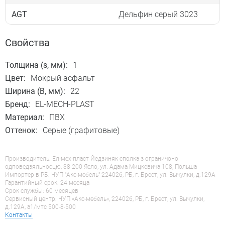
AGT
Дельфин серый 3023
Свойства
Толщина (s, мм):
1
Цвет:
Мокрый асфальт
Ширина (B, мм):
22
Бренд:
EL-MECH-PLAST
Материал:
ПВХ
Оттенок:
Серые (графитовые)
Производитель: Ел-мех-пласт Йедзиняк сполка з ограничоно
одповедзяльносцю, 38-200 Ясло, ул. Адама Мицкевича 108, Польша
Импортер в РБ: ЧУП "Акс-мебель" 224026, РБ, г. Брест, ул. Вычулки, д.129А
Гарантийный срок: 24 месяца
Срок службы: 60 месяцев
Сервисный центр: ЧУП «Акс-мебель», 224026, РБ, г. Брест, ул. Вычулки,
д.129А, a1/мтс 500-8-500
Контакты