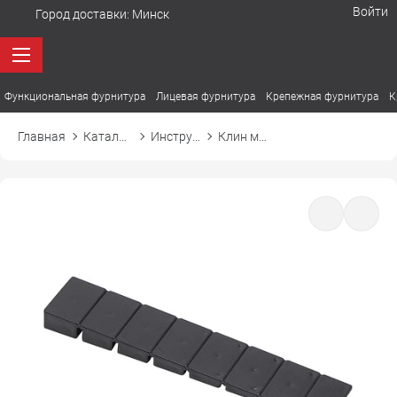
Войти
Город доставки:
Минск
Функциональная фурнитура
Лицевая фурнитура
Крепежная фурнитура
К
Главная
Каталог товаров
Инструмент и сопутствующие
Клин мебельный подкладной для выравнивания мебели