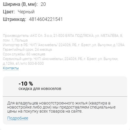
Ширина (B, мм):
20
Цвет:
Черный
Штрихкод:
4814604221541
Производитель: АКС Сп. З о.о, 21-500 БЯЛА ПОДЛЯСКА, ул. МЕТАЛЁВА, 8,
пом. 1, Польша
Импортер в РБ: ЧУП "Акс-мебель" 224026, РБ, г. Брест, ул. Вычулки, д.129А
Гарантийный срок: 24 месяца
Срок службы: 60 месяцев
Сервисный центр: ЧУП «Акс-мебель», 224026, РБ, г. Брест, ул. Вычулки,
д.129А, a1/мтс 500-8-500
Контакты
-10 %
скидка для новоселов
Для владельцев новоотстроенного жилья (квартира в
новостройке либо дом) мы предоставляем специальные
цены на покупку всех товаров на сайте.
Подробнее