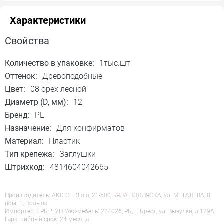
Характеристики
Свойства
Количество в упаковке:
1тыс.шт
Оттенок:
Древоподобные
Цвет:
08 орех лесной
Диаметр (D, мм):
12
Бренд:
PL
Назначение:
Для конфирматов
Материал:
Пластик
Тип крепежа:
Заглушки
Штрихкод:
4814604042665
Производитель: АКС Сп. З о.о, 21-500 БЯЛА ПОДЛЯСКА, ул. МЕТАЛЁВА, 8,
пом. 1, Польша
Импортер в РБ: ЧУП "Акс-мебель" 224026, РБ, г. Брест, ул. Вычулки, д.129А
Гарантийный срок: 24 месяца