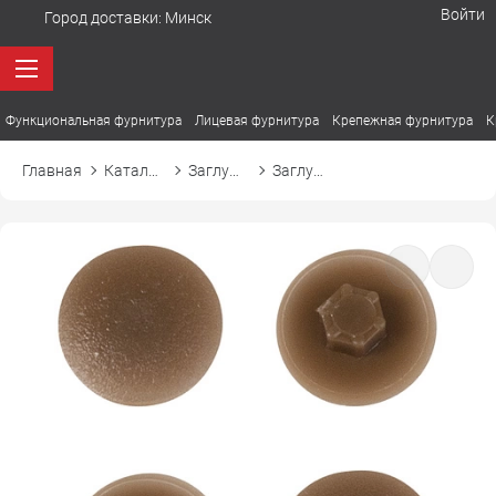
Войти
Город доставки:
Минск
Функциональная фурнитура
Лицевая фурнитура
Крепежная фурнитура
К
Главная
Каталог товаров
Заглушки
Заглушка пластиковая к конфирмату d12 08 орех лесной