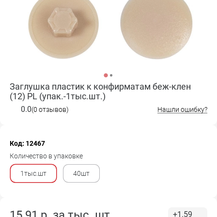
Заглушка пластик к конфирматам беж-клен
(12) PL (упак.-1тыс.шт.)
0.0
(0 отзывов)
Нашли ошибку?
Код: 12467
Количество в упаковке
1тыс.шт
40шт
15.91
р. за
тыс. шт.
+1.59