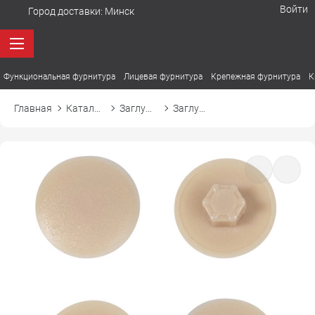
Войти
Город доставки:
Минск
Функциональная фурнитура
Лицевая фурнитура
Крепежная фурнитура
К
Главная
Каталог товаров
Заглушки
Заглушка пластиковая к конфирмату d12 12 беж / клен