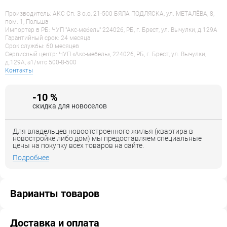
Производитель: АКС Сп. З о.о, 21-500 БЯЛА ПОДЛЯСКА, ул. МЕТАЛЁВА, 8,
пом. 1, Польша
Импортер в РБ: ЧУП "Акс-мебель" 224026, РБ, г. Брест, ул. Вычулки, д.129А
Гарантийный срок: 24 месяца
Срок службы: 60 месяцев
Сервисный центр: ЧУП «Акс-мебель», 224026, РБ, г. Брест, ул. Вычулки,
д.129А, a1/мтс 500-8-500
Контакты
-10 %
скидка для новоселов
Для владельцев новоотстроенного жилья (квартира в
новостройке либо дом) мы предоставляем специальные
цены на покупку всех товаров на сайте.
Подробнее
Варианты товаров
Доставка и оплата