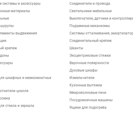
е системы и аксессуары
Соединители и провода
онные материалы
Светильники мебельные
льные
Выключатели, датчики и контроллер
 шурупы
Подъемные механизмы
элементы выдвижения
Системы отталкивания, амортизато
щие
Соединительный крепеж
ый крепеж
Шканты
ддоны
Эксцентриковые стяжки
ессуары
Варочные поверхности
Духовые шкафы
для шкафных и межкомнатных
Измельчители
Кухонные вытяжки
отнители цоколя
Микроволновые печи
ромка
Посудомоечные машины
ля стекла и зеркала
Ящики для подогрева