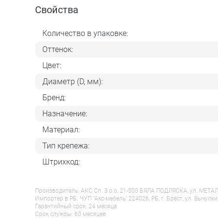
Свойства
Количество в упаковке:
Оттенок:
Цвет:
Диаметр (D, мм):
Бренд:
Назначение:
Материал:
Тип крепежа:
Штрихкод:
Производитель: АКС Сп. З о.о, 21-500 БЯЛА ПОДЛЯСКА, ул. МЕТАЛЁ
Импортер в РБ: ЧУП "Акс-мебель" 224026, РБ, г. Брест, ул. Вычулки
Гарантийный срок: 24 месяца
Срок службы: 60 месяцев