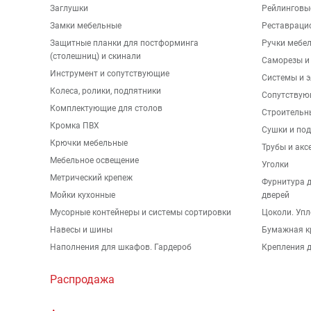
Заглушки
Рейлинговы
Замки мебельные
Реставраци
Защитные планки для постформинга
Ручки мебе
(столешниц) и скинали
Саморезы и
Инструмент и сопутствующие
Системы и 
Колеса, ролики, подпятники
Сопутствую
Комплектующие для столов
Строительн
Кромка ПВХ
Сушки и по
Крючки мебельные
Трубы и акс
Мебельное освещение
Уголки
Метрический крепеж
Фурнитура 
Мойки кухонные
дверей
Мусорные контейнеры и системы сортировки
Цоколи. Упл
Навесы и шины
Бумажная к
Наполнения для шкафов. Гардероб
Крепления д
Распродажа