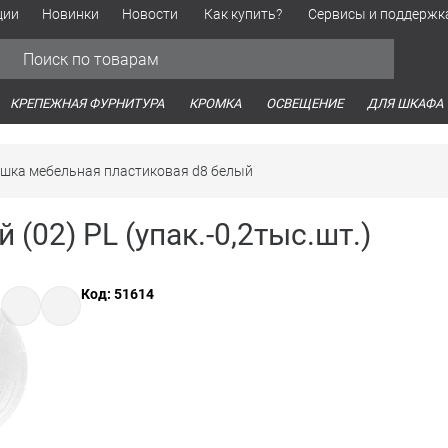
ции
Новинки
Новости
Как купить?
Сервисы и поддержк
Обработка персональных данных
Время работы оптовых продаж
Время работы интернет-маг
КРЕПЕЖНАЯ ФУРНИТУРА
КРОМКА
ОСВЕЩЕНИЕ
ДЛЯ ШКАФА
ушка мебельная пластиковая d8 белый
(02) PL (упак.-0,2тыс.шт.)
Код: 51614