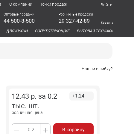
а
О компании
Точки продаж
Войти
Оптовые продажи
Розничные продажи
44 500-8-500
29 327-42-89
Корзина
азина
ДЛЯ КУХНИ
СОПУТСТВУЮЩИЕ
БЫТОВАЯ ТЕХНИКА
Нашли ошибку?
12.43
р. за
0.2
+1.24
тыс. шт.
розничная цена
В корзину