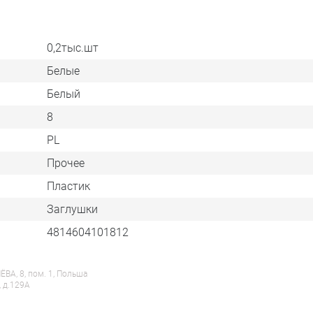
0,2тыс.шт
Белые
Белый
8
PL
Прочее
Пластик
Заглушки
4814604101812
ВА, 8, пом. 1, Польша
, д.129А