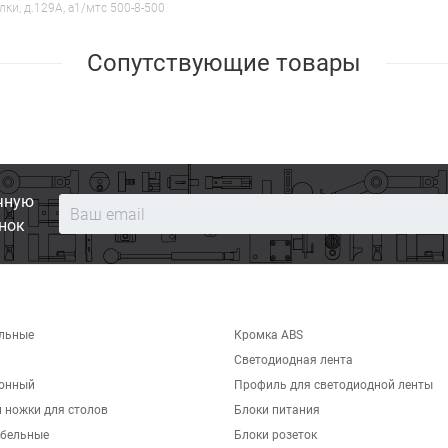
лки, д.129А, a1/мтс 500-8-500
Сопутствующие товары
чную
нок
льные
Кромка ABS
Светодиодная лента
хонный
Профиль для светодиодной ленты
 ножки для столов
Блоки питания
бельные
Блоки розеток