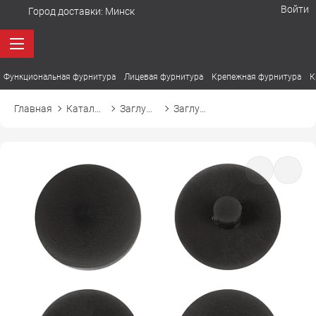
Войти
Город доставки:
Минск
Функциональная фурнитура
Лицевая фурнитура
Крепежная фурнитура
К
Главная
Каталог товаров
Заглушки
Заглушка к эксцентрику d17 01 черный