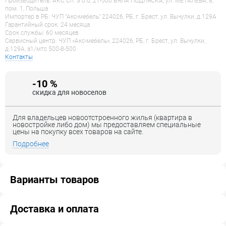
Производитель: АКС Сп. З о.о, 21-500 БЯЛА ПОДЛЯСКА, ул. МЕТАЛЁВА, 8,
пом. 1, Польша
Импортер в РБ: ЧУП "Акс-мебель" 224026, РБ, г. Брест, ул. Вычулки, д.129А
Гарантийный срок: 24 месяца
Срок службы: 60 месяцев
Сервисный центр: ЧУП «Акс-мебель», 224026, РБ, г. Брест, ул. Вычулки,
д.129А, a1/мтс 500-8-500
Контакты
-10 %
скидка для новоселов
Для владельцев новоотстроенного жилья (квартира в
новостройке либо дом) мы предоставляем специальные
цены на покупку всех товаров на сайте.
Подробнее
Варианты товаров
Доставка и оплата