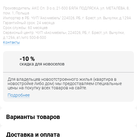
Производитель: АКС Сп. З о.о, 21-500 БЯЛА ПОДЛЯСКА, ул. МЕТАЛЁВА, 8,
пом. 1, Польша
Импортер в РБ: ЧУП "Акс-мебель" 224026, РБ, г. Брест, ул. Вычулки, д.129А
Гарантийный срок: 24 месяца
Срок службы: 60 месяцев
Сервисный центр: ЧУП «Акс-мебель», 224026, РБ, г. Брест, ул. Вычулки,
д.129А, a1/мтс 500-8-500
Контакты
-10 %
скидка для новоселов
Для владельцев новоотстроенного жилья (квартира в
новостройке либо дом) мы предоставляем специальные
цены на покупку всех товаров на сайте.
Подробнее
Варианты товаров
Доставка и оплата