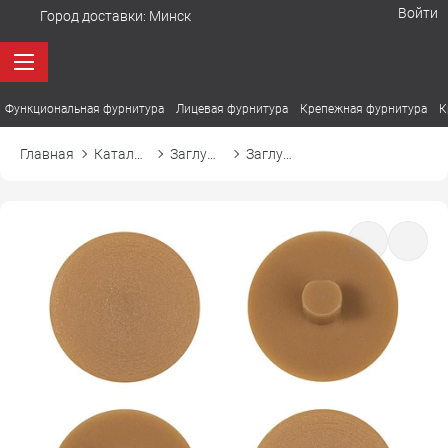
Войти
Город доставки:
Минск
Функциональная фурнитура
Лицевая фурнитура
Крепежная фурнитура
К
Главная
Каталог товаров
Заглушки
Заглушка к эксцентрику d17 10 ольха