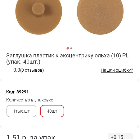
Заглушка пластик к эксцентрику ольха (10) PL
(упак.-40шт.)
0.0
(0 отзывов)
Нашли ошибку?
Код: 39291
Количество в упаковке
1тыс.шт
40шт
1.51
р. за
упак.
+0.15