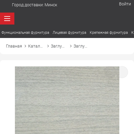
Войти
Город доставки:
Минск
Функциональная фурнитура
Лицевая фурнитура
Крепежная фурнитура
К
Главная
Каталог товаров
Заглушки
Заглушка самоприлипающая к конфирмату d14 14988 вяз либерти