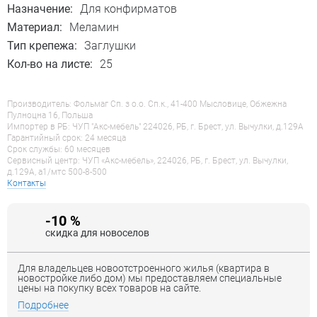
Назначение:
Для конфирматов
Материал:
Меламин
Тип крепежа:
Заглушки
Кол-во на листе:
25
Производитель: Фольмаг Сп. з о.о. Сп.к., 41-400 Мысловице, Обжежна
Пулноцна 16, Польша
Импортер в РБ: ЧУП "Акс-мебель" 224026, РБ, г. Брест, ул. Вычулки, д.129А
Гарантийный срок: 24 месяца
Срок службы: 60 месяцев
Сервисный центр: ЧУП «Акс-мебель», 224026, РБ, г. Брест, ул. Вычулки,
д.129А, a1/мтс 500-8-500
Контакты
-10 %
скидка для новоселов
Для владельцев новоотстроенного жилья (квартира в
новостройке либо дом) мы предоставляем специальные
цены на покупку всех товаров на сайте.
Подробнее