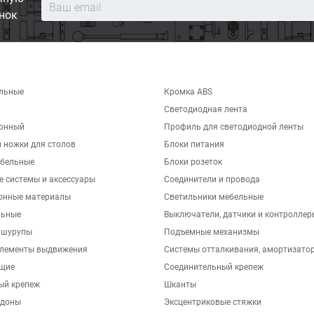
нок
льные
Кромка ABS
Светодиодная лента
хонный
Профиль для светодиодной ленты
 ножки для столов
Блоки питания
бельные
Блоки розеток
е системы и аксессуары
Соединители и провода
онные материалы
Светильники мебельные
льные
Выключатели, датчики и контроллер
 шурупы
Подъемные механизмы
элементы выдвижения
Системы отталкивания, амортизато
щие
Соединительный крепеж
ый крепеж
Шканты
ддоны
Эксцентриковые стяжки