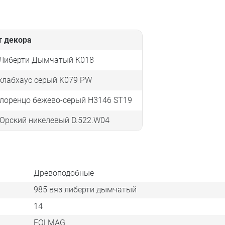
т декора
 Либерти Дымчатый К018
клабхаус серый K079 PW
лоренцо бежево-серый H3146 ST19
Орский никелевый D.522.W04
Древоподобные
985 вяз либерти дымчатый
14
FOLMAG