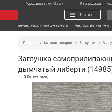
Город доставки:
Минск
Распродажа
Ак
Каталог
ФУНКЦИОНАЛЬНАЯ ФУРНИТУРА
ЛИЦЕВАЯ ФУРНИТУРА
Главная
Каталог товаров
Заглушки
Загл
Заглушка самоприлипающ
дымчатый либерти (14985)
0.0
(0 отзывов)