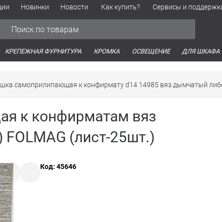
ции
Новинки
Новости
Как купить?
Сервисы и поддержк
Обработка персональных данных
Время работы оптовых продаж
Время работы интернет-маг
КРЕПЕЖНАЯ ФУРНИТУРА
КРОМКА
ОСВЕЩЕНИЕ
ДЛЯ ШКАФА
ушка самоприлипающая к конфирмату d14 14985 вяз дымчатый либ
ая к конфирматам вяз
 FOLMAG (лист-25шт.)
Код: 45646