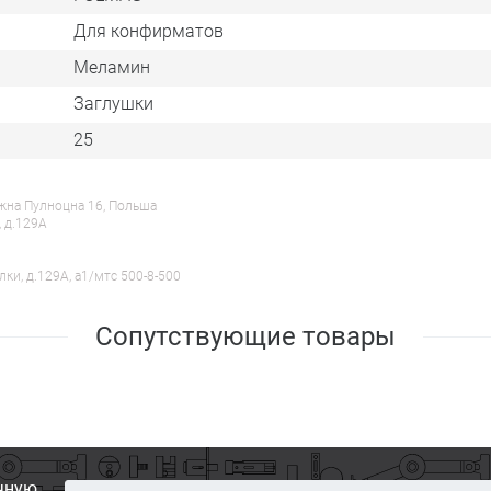
Для конфирматов
Меламин
Заглушки
25
ежна Пулноцна 16, Польша
, д.129А
лки, д.129А, a1/мтс 500-8-500
Сопутствующие товары
чную