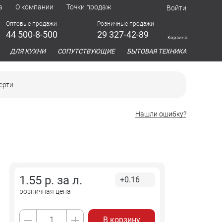
а
О компании
Точки продаж
Войти
Оптовые продажи
Розничные продажи
44 500-8-500
29 327-42-89
Корзина
азина
ДЛЯ КУХНИ
СОПУТСТВУЮЩИЕ
БЫТОВАЯ ТЕХНИКА
ерти
Нашли ошибку?
1.55
р. за
л.
+0.16
розничная цена
В корзину