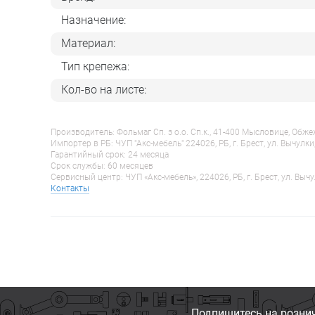
Назначение:
Материал:
Тип крепежа:
Кол-во на листе:
Производитель: Фольмаг Сп. з о.о. Сп.к., 41-400 Мысловице, Обж
Импортер в РБ: ЧУП "Акс-мебель" 224026, РБ, г. Брест, ул. Вычулки
Гарантийный срок: 24 месяца
Срок службы: 60 месяцев
Сервисный центр: ЧУП «Акс-мебель», 224026, РБ, г. Брест, ул. Вычу
Контакты
Подпишитесь на розни