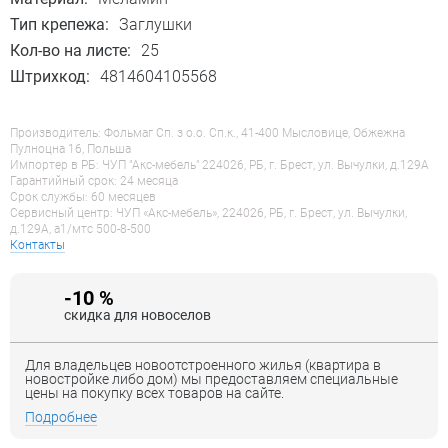
Тип крепежа:
Заглушки
Кол-во на листе:
25
Штрихкод:
4814604105568
Производитель: Фольмаг Сп. з о.о. Сп.к., 41-400 Мысловице, Обжежна
Пулноцна 16, Польша
Импортер в РБ: ЧУП "Акс-мебель" 224026, РБ, г. Брест, ул. Вычулки, д.129А
Гарантийный срок: 24 месяца
Срок службы: 60 месяцев
Сервисный центр: ЧУП «Акс-мебель», 224026, РБ, г. Брест, ул. Вычулки,
д.129А, a1/мтс 500-8-500
Контакты
-10 %
скидка для новоселов
Для владельцев новоотстроенного жилья (квартира в
новостройке либо дом) мы предоставляем специальные
цены на покупку всех товаров на сайте.
Подробнее