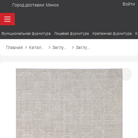
Войти
Город доставки:
Минск
Функциональная фурнитура
Лицевая фурнитура
Крепежная фурнитура
К
Главная
Каталог товаров
Заглушки
Заглушка самоприлипающая к конфирмату d14 14133 бежевый лён