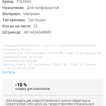
Бренд:
FOLMAG
Назначение:
Для конфирматов
Материал:
Меламин
Тип крепежа:
Заглушки
Кол-во на листе:
25
Штрихкод:
4814604048889
Производитель: Фольмаг Сп. з о.о. Сп.к., 41-400 Мысловице, Обжежна
Пулноцна 16, Польша
Импортер в РБ: ЧУП "Акс-мебель" 224026, РБ, г. Брест, ул. Вычулки, д.129А
Гарантийный срок: 24 месяца
Срок службы: 60 месяцев
Сервисный центр: ЧУП «Акс-мебель», 224026, РБ, г. Брест, ул. Вычулки,
д.129А, a1/мтс 500-8-500
Контакты
-10 %
скидка для новоселов
Для владельцев новоотстроенного жилья (квартира в
новостройке либо дом) мы предоставляем специальные