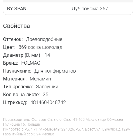
BY SPAN
Дуб сонома 367
Свойства
Оттенок:
Древоподобные
Цвет:
869 сосна шоколад
Диаметр (D, мм):
14
Бренд:
FOLMAG
Назначение:
Для конфирматов
Материал:
Меламин
Тип крепежа:
Заглушки
Кол-во на листе:
25
Штрихкод:
4814604048742
Производитель: Фольмаг Сп. з о.о. Сп.к., 41-400 Мысловице, Обжежна
Пулноцна 16, Польша
Импортер в РБ: ЧУП "Акс-мебель" 224026, РБ, г. Брест, ул. Вычулки, д.129А
Гарантийный срок: 24 месяца