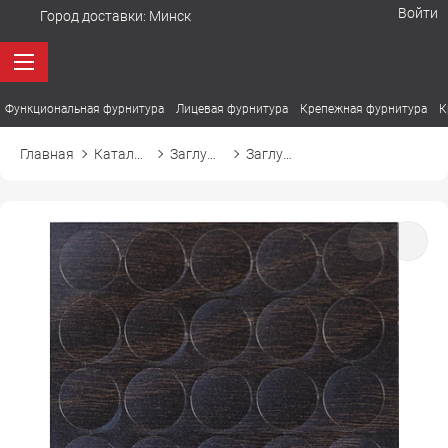
Войти
Город доставки:
Минск
Функциональная фурнитура
Лицевая фурнитура
Крепежная фурнитура
К
Главная
Каталог товаров
Заглушки
Заглушка самоприлипающая к конфирмату d14 14869 сосна шоколад