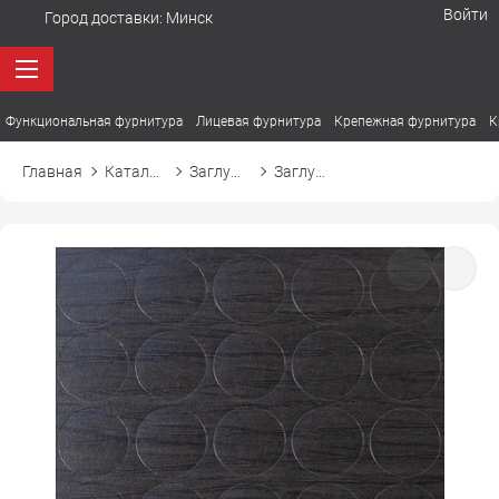
Войти
Город доставки:
Минск
Функциональная фурнитура
Лицевая фурнитура
Крепежная фурнитура
К
Главная
Каталог товаров
Заглушки
Заглушка самоприлипающая к конфирмату d14 14128 орех санкт-мориц