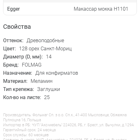
Egger
Макассар мокка Н1101
Свойства
Оттенок:
Древоподобные
Цвет:
128 орех Санкт-Мориц
Диаметр (D, мм):
14
Бренд:
FOLMAG
Назначение:
Для конфирматов
Материал:
Меламин
Тип крепежа:
Заглушки
Кол-во на листе:
25
Производитель: Фольмаг Сп. з о.о. Сп.к., 41-400 Мысловице, Обжежна
Пулноцна 16, Польша
Импортер в РБ: ЧУП "Акс-мебель" 224026, РБ, г. Брест, ул. Вычулки, д.129А
Гарантийный срок: 24 месяца
Срок службы: 60 месяцев