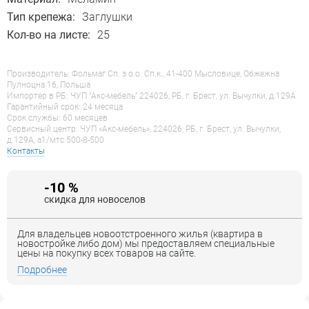
Тип крепежа:
Заглушки
Кол-во на листе:
25
Производитель: Фольмаг Сп. з о.о. Сп.к., 41-400 Мысловице, Обжежна
Пулноцна 16, Польша
Импортер в РБ: ЧУП "Акс-мебель" 224026, РБ, г. Брест, ул. Вычулки, д.129А
Гарантийный срок: 24 месяца
Срок службы: 60 месяцев
Сервисный центр: ЧУП «Акс-мебель», 224026, РБ, г. Брест, ул. Вычулки,
д.129А, a1/мтс 500-8-500
Контакты
-10 %
скидка для новоселов
Для владельцев новоотстроенного жилья (квартира в
новостройке либо дом) мы предоставляем специальные
цены на покупку всех товаров на сайте.
Подробнее