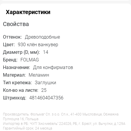
Характеристики
Свойства
Оттенок:
Древоподобные
Цвет:
930 клён ванкувер
Диаметр (D, мм):
14
Бренд:
FOLMAG
Назначение:
Для конфирматов
Материал:
Меламин
Тип крепежа:
Заглушки
Кол-во на листе:
25
Штрихкод:
4814604047356
Производитель: Фольмаг Сп. з о.о. Сп.к., 41-400 Мысловице, Обжежна
Пулноцна 16, Польша
Импортер в РБ: ЧУП "Акс-мебель" 224026, РБ, г. Брест, ул. Вычулки, д.129А
Гарантийный срок: 24 месяца