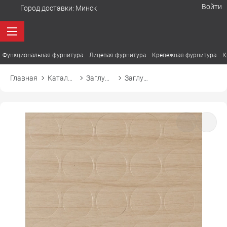
Войти
Город доставки:
Минск
Функциональная фурнитура
Лицевая фурнитура
Крепежная фурнитура
К
Главная
Каталог товаров
Заглушки
Заглушка самоприлипающая к конфирмату d14 14930 клён ванкувер