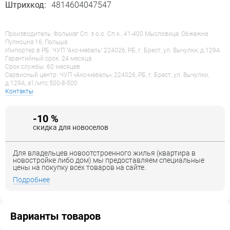
Штрихкод:
4814604047547
Производитель: Фольмаг Сп. з о.о. Сп.к., 41-400 Мысловице, Обжежна
Пулноцна 16, Польша
Импортер в РБ: ЧУП "Акс-мебель" 224026, РБ, г. Брест, ул. Вычулки, д.129А
Гарантийный срок: 24 месяца
Срок службы: 60 месяцев
Сервисный центр: ЧУП «Акс-мебель», 224026, РБ, г. Брест, ул. Вычулки,
д.129А, a1/мтс 500-8-500
Контакты
-10 %
скидка для новоселов
Для владельцев новоотстроенного жилья (квартира в
новостройке либо дом) мы предоставляем специальные
цены на покупку всех товаров на сайте.
Подробнее
Варианты товаров