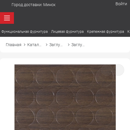
Войти
Город доставки:
Минск
Функциональная фурнитура
Лицевая фурнитура
Крепежная фурнитура
К
Главная
Каталог товаров
Заглушки
Заглушка самоприлипающая к конфирмату d14 14806 орех табак