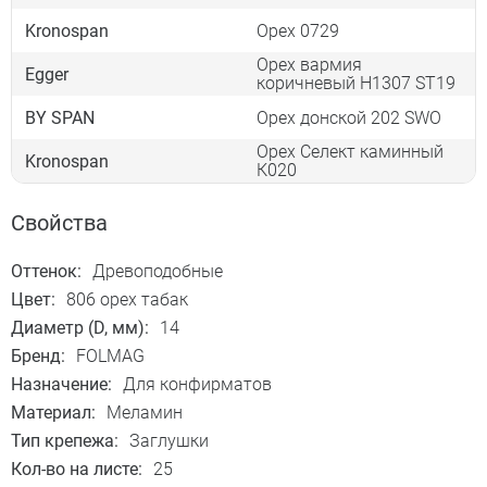
Kronospan
Орех 0729
Орех вармия
Egger
коричневый H1307 ST19
BY SPAN
Орех донской 202 SWO
Орех Селект каминный
Kronospan
К020
Свойства
Оттенок:
Древоподобные
Цвет:
806 орех табак
Диаметр (D, мм):
14
Бренд:
FOLMAG
Назначение:
Для конфирматов
Материал:
Меламин
Тип крепежа:
Заглушки
Кол-во на листе:
25