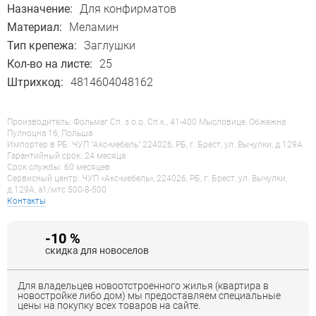
Назначение:
Для конфирматов
Материал:
Меламин
Тип крепежа:
Заглушки
Кол-во на листе:
25
Штрихкод:
4814604048162
Производитель: Фольмаг Сп. з о.о. Сп.к., 41-400 Мысловице, Обжежна
Пулноцна 16, Польша
Импортер в РБ: ЧУП "Акс-мебель" 224026, РБ, г. Брест, ул. Вычулки, д.129А
Гарантийный срок: 24 месяца
Срок службы: 60 месяцев
Сервисный центр: ЧУП «Акс-мебель», 224026, РБ, г. Брест, ул. Вычулки,
д.129А, a1/мтс 500-8-500
Контакты
-10 %
скидка для новоселов
Для владельцев новоотстроенного жилья (квартира в
новостройке либо дом) мы предоставляем специальные
цены на покупку всех товаров на сайте.