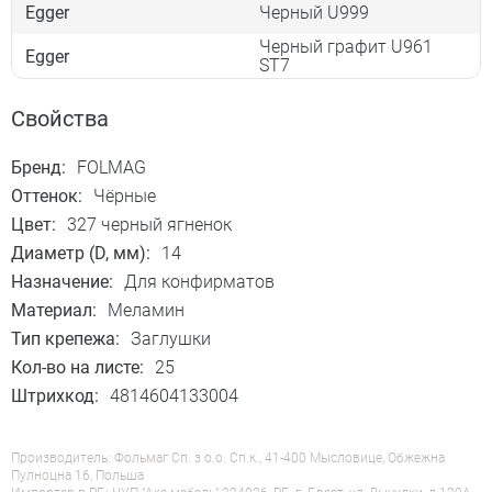
Egger
Черный U999
Черный графит U961
Egger
ST7
Свойства
Бренд:
FOLMAG
Оттенок:
Чёрные
Цвет:
327 черный ягненок
Диаметр (D, мм):
14
Назначение:
Для конфирматов
Материал:
Меламин
Тип крепежа:
Заглушки
Кол-во на листе:
25
Штрихкод:
4814604133004
Производитель: Фольмаг Сп. з о.о. Сп.к., 41-400 Мысловице, Обжежна
Пулноцна 16, Польша