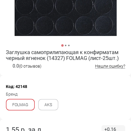
Заглушка самоприлипающая к конфирматам
черный ягненок (14327) FOLMAG (лист-25шт.)
0.0
(0 отзывов)
Нашли ошибку?
Код: 42148
Бренд
FOLMAG
AKS
1.55
р. за
л.
+0.16