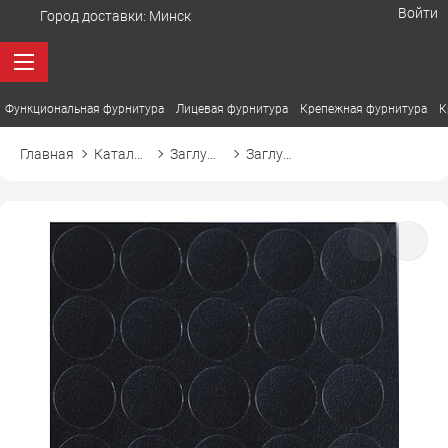
Войти
Город доставки:
Минск
Функциональная фурнитура
Лицевая фурнитура
Крепежная фурнитура
К
Главная
Каталог товаров
Заглушки
Заглушка самоприлипающая к конфирмату d14 14327 черный ягненок