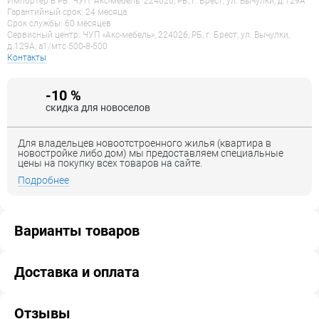
Импортер в РБ: ЧУП "Акс-мебель" 224026, РБ, г. Брест, ул. Вычулки, д.129А
Гарантийный срок: 24 месяца
Срок службы: 60 месяцев
Сервисный центр: ЧУП «Акс-мебель», 224026, РБ, г. Брест, ул. Вычулки,
д.129А, a1/мтс 500-8-500
Контакты
-10 %
скидка для новоселов
Для владельцев новоотстроенного жилья (квартира в
новостройке либо дом) мы предоставляем специальные
цены на покупку всех товаров на сайте.
Подробнее
Варианты товаров
Доставка и оплата
Отзывы