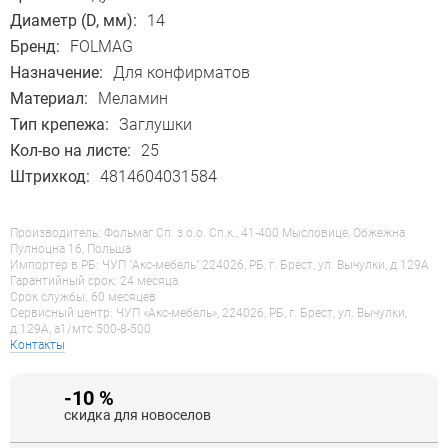
Диаметр (D, мм):
14
Бренд:
FOLMAG
Назначение:
Для конфирматов
Материал:
Меламин
Тип крепежа:
Заглушки
Кол-во на листе:
25
Штрихкод:
4814604031584
Производитель: Фольмаг Сп. з о.о. Сп.к., 41-400 Мысловице, Обжежна
Пулноцна 16, Польша
Импортер в РБ: ЧУП "Акс-мебель" 224026, РБ, г. Брест, ул. Вычулки, д.129А
Гарантийный срок: 24 месяца
Срок службы: 60 месяцев
Сервисный центр: ЧУП «Акс-мебель», 224026, РБ, г. Брест, ул. Вычулки,
д.129А, a1/мтс 500-8-500
Контакты
-10 %
скидка для новоселов