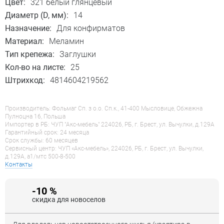
Цвет:
321 белый глянцевый
Диаметр (D, мм):
14
Назначение:
Для конфирматов
Материал:
Меламин
Тип крепежа:
Заглушки
Кол-во на листе:
25
Штрихкод:
4814604219562
Производитель: Фольмаг Сп. з о.о. Сп.к., 41-400 Мысловице, Обжежна
Пулноцна 16, Польша
Импортер в РБ: ЧУП "Акс-мебель" 224026, РБ, г. Брест, ул. Вычулки, д.129А
Гарантийный срок: 24 месяца
Срок службы: 60 месяцев
Сервисный центр: ЧУП «Акс-мебель», 224026, РБ, г. Брест, ул. Вычулки,
д.129А, a1/мтс 500-8-500
Контакты
-10 %
скидка для новоселов