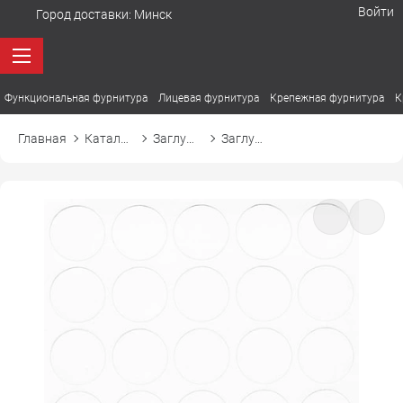
Войти
Город доставки:
Минск
Функциональная фурнитура
Лицевая фурнитура
Крепежная фурнитура
К
Главная
Каталог товаров
Заглушки
Заглушка самоприлипающая к конфирмату d14 14321 белый глянцевый