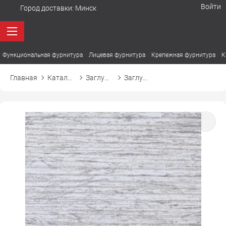
Войти
Город доставки:
Минск
Функциональная фурнитура
Лицевая фурнитура
Крепежная фурнитура
К
Главная
Каталог товаров
Заглушки
Заглушка самоприлипающая к эксцентрику d20 20861 сосна беленая