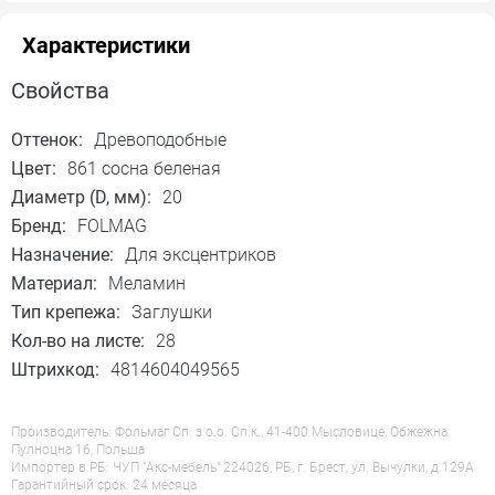
Характеристики
Свойства
Оттенок:
Древоподобные
Цвет:
861 сосна беленая
Диаметр (D, мм):
20
Бренд:
FOLMAG
Назначение:
Для эксцентриков
Материал:
Меламин
Тип крепежа:
Заглушки
Кол-во на листе:
28
Штрихкод:
4814604049565
Производитель: Фольмаг Сп. з о.о. Сп.к., 41-400 Мысловице, Обжежна
Пулноцна 16, Польша
Импортер в РБ: ЧУП "Акс-мебель" 224026, РБ, г. Брест, ул. Вычулки, д.129А
Гарантийный срок: 24 месяца