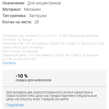
Назначение:
Для эксцентриков
Материал:
Меламин
Тип крепежа:
Заглушки
Кол-во на листе:
28
Производитель: Фольмаг Сп. з о.о. Сп.к., 41-400 Мысловице, Обжежна
Пулноцна 16, Польша
Импортер в РБ: ЧУП "Акс-мебель" 224026, РБ, г. Брест, ул. Вычулки, д.129А
Гарантийный срок: 24 месяца
Срок службы: 60 месяцев
Сервисный центр: ЧУП «Акс-мебель», 224026, РБ, г. Брест, ул. Вычулки,
д.129А, a1/мтс 500-8-500
Контакты
-10 %
скидка для новоселов
Для владельцев новоотстроенного жилья (квартира в
новостройке либо дом) мы предоставляем специальные
цены на покупку всех товаров на сайте.
Подробнее