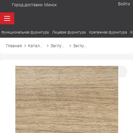
Войти
Город доставки:
Минск
Функциональная фурнитура
Лицевая фурнитура
Крепежная фурнитура
К
Главная
Каталог товаров
Заглушки
Заглушка самоприлипающая к эксцентрику d20 20861 дуб королевский