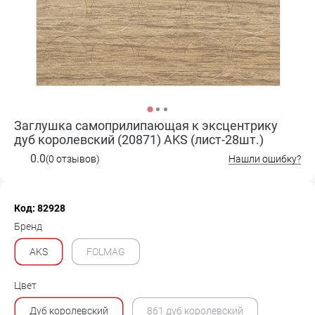
Заглушка самоприлипающая к эксцентрику
дуб королевский (20871) AKS (лист-28шт.)
0.0
(0 отзывов)
Нашли ошибку?
Код: 82928
Бренд
AKS
FOLMAG
Цвет
Дуб королевский
861 дуб королевский