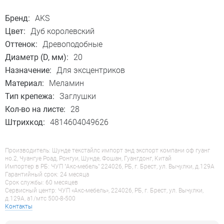
Бренд:
AKS
Цвет:
Дуб королевский
Оттенок:
Древоподобные
Диаметр (D, мм):
20
Назначение:
Для эксцентриков
Материал:
Меламин
Тип крепежа:
Заглушки
Кол-во на листе:
28
Штрихкод:
4814604049626
Производитель: Шунде текстайлс импорт энд экспорт компани оф гуанг
но.2, Чуангуе Роад, Ронгуи, Шунде, Фошан, Гуангдонг, Китай
Импортер в РБ: ЧУП "Акс-мебель" 224026, РБ, г. Брест, ул. Вычулки, д.129А
Гарантийный срок: 24 месяца
Срок службы: 60 месяцев
Сервисный центр: ЧУП «Акс-мебель», 224026, РБ, г. Брест, ул. Вычулки,
д.129А, a1/мтс 500-8-500
Контакты