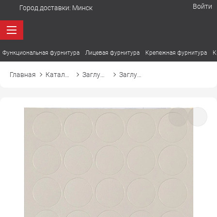
Войти
Город доставки:
Минск
Функциональная фурнитура
Лицевая фурнитура
Крепежная фурнитура
К
Главная
Каталог товаров
Заглушки
Заглушка самоприлипающая к эксцентрику d20 20308 серый песочный