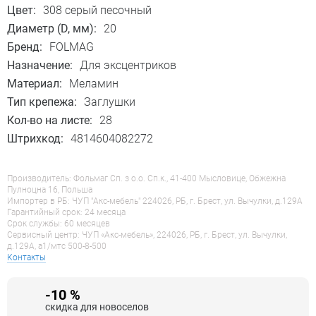
Цвет:
308 серый песочный
Диаметр (D, мм):
20
Бренд:
FOLMAG
Назначение:
Для эксцентриков
Материал:
Меламин
Тип крепежа:
Заглушки
Кол-во на листе:
28
Штрихкод:
4814604082272
Производитель: Фольмаг Сп. з о.о. Сп.к., 41-400 Мысловице, Обжежна
Пулноцна 16, Польша
Импортер в РБ: ЧУП "Акс-мебель" 224026, РБ, г. Брест, ул. Вычулки, д.129А
Гарантийный срок: 24 месяца
Срок службы: 60 месяцев
Сервисный центр: ЧУП «Акс-мебель», 224026, РБ, г. Брест, ул. Вычулки,
д.129А, a1/мтс 500-8-500
Контакты
-10 %
скидка для новоселов