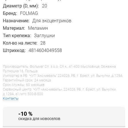
Диаметр (D, мм):
20
Бренд:
FOLMAG
Назначение:
Для эксцентриков
Материал:
Меламин
Тип крепежа:
Заглушки
Кол-во на листе:
28
Штрихкод:
4814604049558
Производитель: Фольмаг Сп. з о.о. Сп.к., 41-400 Мысловице, Обжежна
Пулноцна 16, Польша
Импортер в РБ: ЧУП "Акс-мебель" 224026, РБ, г. Брест, ул. Вычулки, д.129А
Гарантийный срок: 24 месяца
Срок службы: 60 месяцев
Сервисный центр: ЧУП «Акс-мебель», 224026, РБ, г. Брест, ул. Вычулки,
д.129А, a1/мтс 500-8-500
Контакты
-10 %
скидка для новоселов