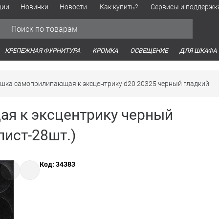
ции
Новинки
Новости
Как купить?
Сервисы и поддержк
Обработка персональных данных
Время работы оптовых продаж
Время работы интернет-маг
КРЕПЕЖНАЯ ФУРНИТУРА
КРОМКА
ОСВЕЩЕНИЕ
ДЛЯ ШКАФА
шка самоприлипающая к эксцентрику d20 20325 черный гладкий
я к эксцентрику черный
лист-28шт.)
Код: 34383