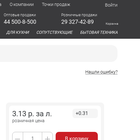
а
О компании
Точки продаж
Войти
Оптовые продажи
Розничные продажи
44 500-8-500
29 327-42-89
Корзина
азина
ДЛЯ КУХНИ
СОПУТСТВУЮЩИЕ
БЫТОВАЯ ТЕХНИКА
Нашли ошибку?
3.13
р. за
л.
+0.31
розничная цена
В корзину