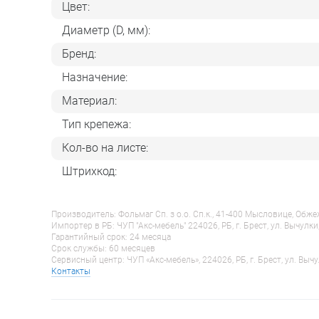
Цвет:
Диаметр (D, мм):
Бренд:
Назначение:
Материал:
Тип крепежа:
Кол-во на листе:
Штрихкод:
Производитель: Фольмаг Сп. з о.о. Сп.к., 41-400 Мысловице, Обж
Импортер в РБ: ЧУП "Акс-мебель" 224026, РБ, г. Брест, ул. Вычулки
Гарантийный срок: 24 месяца
Срок службы: 60 месяцев
Сервисный центр: ЧУП «Акс-мебель», 224026, РБ, г. Брест, ул. Вычу
Контакты