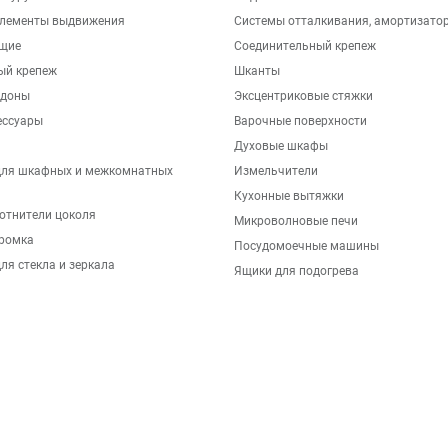
элементы выдвижения
Системы отталкивания, амортизато
щие
Соединительный крепеж
ый крепеж
Шканты
ддоны
Эксцентриковые стяжки
ессуары
Варочные поверхности
Духовые шкафы
для шкафных и межкомнатных
Измельчители
Кухонные вытяжки
отнители цоколя
Микроволновые печи
ромка
Посудомоечные машины
ля стекла и зеркала
Ящики для подогрева