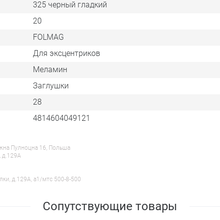
325 черный гладкий
20
FOLMAG
Для эксцентриков
Меламин
Заглушки
28
4814604049121
ежна Пулноцна 16, Польша
, д.129А
лки, д.129А, a1/мтс 500-8-500
Сопутствующие товары