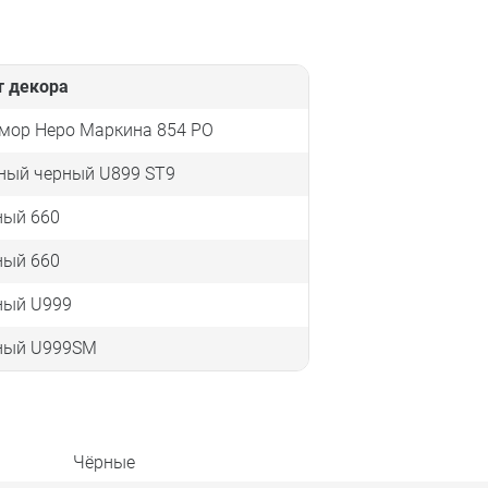
т декора
мор Неро Маркина 854 PO
ный черный U899 ST9
ный 660
ный 660
ный U999
ный U999SM
Чёрные