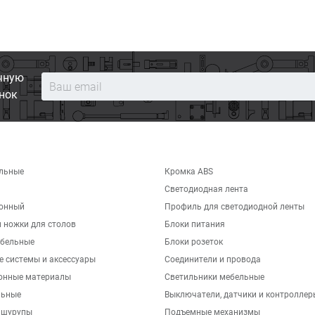
чную
нок
льные
Кромка ABS
Светодиодная лента
хонный
Профиль для светодиодной ленты
 ножки для столов
Блоки питания
бельные
Блоки розеток
е системы и аксессуары
Соединители и провода
онные материалы
Светильники мебельные
льные
Выключатели, датчики и контроллер
 шурупы
Подъемные механизмы