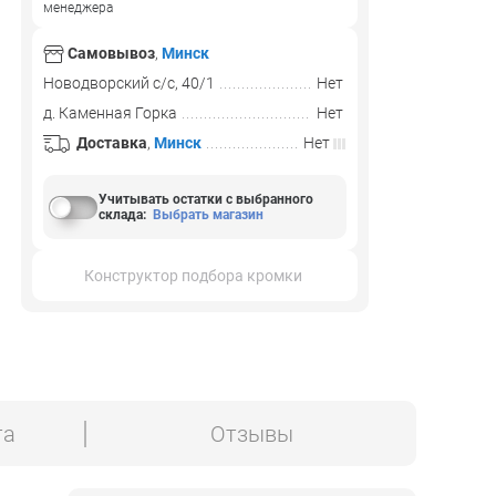
менеджера
Самовывоз
,
Минск
Новодворский с/с, 40/1
Нет
д. Каменная Горка
Нет
Доставка
,
Минск
Нет
Учитывать остатки с выбранного
склада
:
Выбрать магазин
Конструктор подбора кромки
та
Отзывы