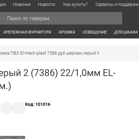
ции
Новинки
Новости
Как купить?
Сервисы и поддержк
Обработка персональных данных
Время работы оптовых продаж
Время работы интернет-маг
КРЕПЕЖНАЯ ФУРНИТУРА
КРОМКА
ОСВЕЩЕНИЕ
ДЛЯ ШКАФА
омка ПВХ El-mech-plast 7386 дуб шерман серый II
рый 2 (7386) 22/1,0мм EL-
м.)
Код: 101016