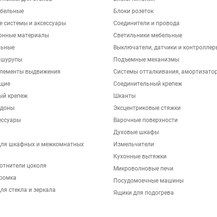
бельные
Блоки розеток
е системы и аксессуары
Соединители и провода
онные материалы
Светильники мебельные
льные
Выключатели, датчики и контроллер
 шурупы
Подъемные механизмы
элементы выдвижения
Системы отталкивания, амортизато
щие
Соединительный крепеж
ый крепеж
Шканты
ддоны
Эксцентриковые стяжки
ессуары
Варочные поверхности
Духовые шкафы
для шкафных и межкомнатных
Измельчители
Кухонные вытяжки
отнители цоколя
Микроволновые печи
ромка
Посудомоечные машины
ля стекла и зеркала
Ящики для подогрева