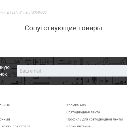
лки, д.129А, a1/мтс 500-8-500
Сопутствующие товары
чную
нок
льные
Кромка ABS
Светодиодная лента
хонный
Профиль для светодиодной ленты
 ножки для столов
Блоки питания