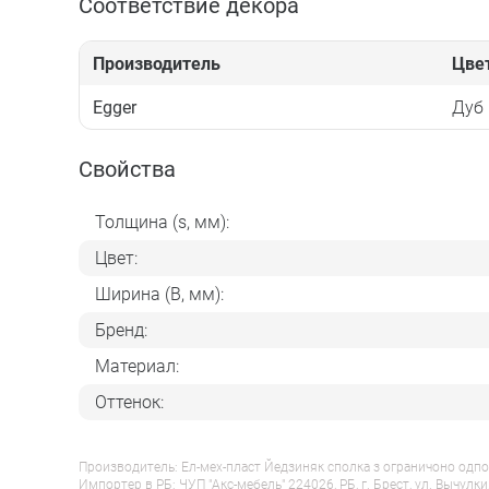
Соответствие декора
Производитель
Цве
Egger
Дуб
Свойства
Толщина (s, мм):
Цвет:
Ширина (B, мм):
Бренд:
Материал:
Оттенок:
Производитель: Ел-мех-пласт Йедзиняк сполка з ограничоно одпо
Импортер в РБ: ЧУП "Акс-мебель" 224026, РБ, г. Брест, ул. Вычулки