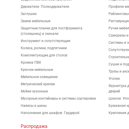
Держатели. Полкодержатели
Профили ме
Заглушки
Рейлинговы
Замки мебельные
Реставраци
Защитные планки для постформинга
Ручки мебе
(столешниц) и скинали
Саморезы и
Инструмент и сопутствующие
Системы и 
Колеса, ролики, подпятники
Сопутствую
Комплектующие для столов
Строительн
Кромка ПВХ
Сушки и по
Крючки мебельные
Трубы и акс
Мебельное освещение
Уголки
Метрический крепеж
Фурнитура 
Мойки кухонные
дверей
Мусорные контейнеры и системы сортировки
Цоколи. Упл
Навесы и шины
Бумажная к
Наполнения для шкафов. Гардероб
Крепления д
Распродажа