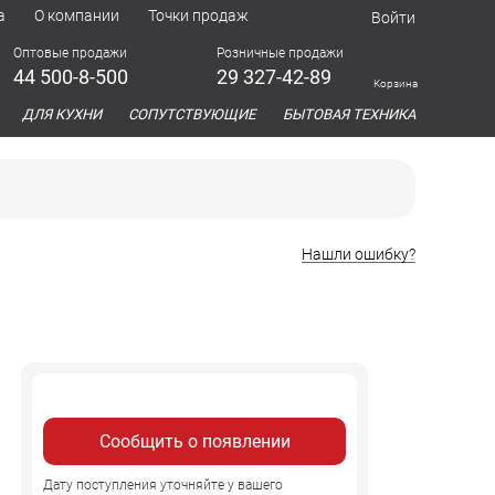
а
О компании
Точки продаж
Войти
Оптовые продажи
Розничные продажи
44 500-8-500
29 327-42-89
Корзина
азина
ДЛЯ КУХНИ
СОПУТСТВУЮЩИЕ
БЫТОВАЯ ТЕХНИКА
Нашли ошибку?
Сообщить о появлении
Дату поступления уточняйте у вашего