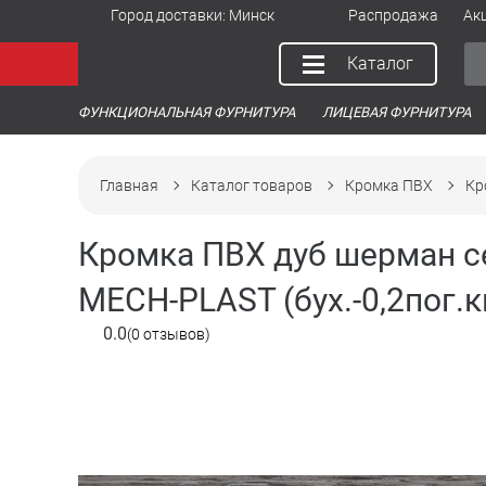
Город доставки:
Минск
Распродажа
Ак
Каталог
ФУНКЦИОНАЛЬНАЯ ФУРНИТУРА
ЛИЦЕВАЯ ФУРНИТУРА
Главная
Каталог товаров
Кромка ПВХ
Кр
Кромка ПВХ дуб шерман се
MECH-PLAST (бух.-0,2пог.к
0.0
(0 отзывов)