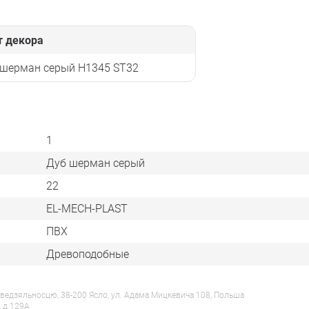
т декора
 шерман серый H1345 ST32
1
Дуб шерман серый
22
EL-MECH-PLAST
ПВХ
Древоподобные
ведзяльносцю, 38-200 Ясло, ул. Адама Мицкевича 108, Польша
, д.129А