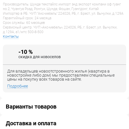
Производитель: Шунде текстайлс импорт энд экспорт компани оф гуанг
но.2, Чуангуе Роад, Ронгуи, Шунде, Фошан, Гуангдонг, Китай
Импортер в РБ: ЧУП "Акс-мебель" 224026, РБ, г. Брест, ул. Вычулки, д.129А
Гарантийный срок: 24 месяца
Срок службы: 60 месяцев
Сервисный центр: ЧУП «Акс-мебель», 224026, РБ, г. Брест, ул. Вычулки,
д.129А, a1/мтс 500-8-500
Контакты
-10 %
скидка для новоселов
Для владельцев новоотстроенного жилья (квартира в
новостройке либо дом) мы предоставляем специальные
цены на покупку всех товаров на сайте.
Подробнее
Варианты товаров
Доставка и оплата