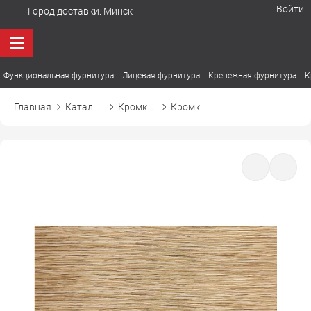
Войти
Город доставки:
Минск
Функциональная фурнитура
Лицевая фурнитура
Крепежная фурнитура
К
Главная
Каталог товаров
Кромка ПВХ
Кромка ПВХ Cromlex D1801 дуб сонома 2