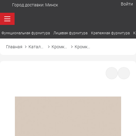
Войти
Город доставки:
Минск
Функциональная фурнитура
Лицевая фурнитура
Крепежная фурнитура
К
Главная
Каталог товаров
Кромка ПВХ
Кромка ПВХ Cromlex M7323 кашемир