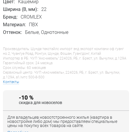
Цвет:
Кашемир
Ширина (B, мм):
22
Бренд:
CROMLEX
Материал:
ПВХ
Оттенок:
Белые, Однотонные
Производитель: Шунде текстайлс импорт энд экспорт компани оф гуанг
но.2, Чуангуе Роад, Ронгуи, Шунде, Фошан, Гуангдонг, Китай
Импортер в РБ: ЧУП "Акс-мебель" 224026, РБ, г. Брест, ул. Вычулки, д.129А
Гарантийный срок: 24 месяца
Срок службы: 60 месяцев
Сервисный центр: ЧУП «Акс-мебель», 224026, РБ, г. Брест, ул. Вычулки,
д.129А, a1/мтс 500-8-500
Контакты
-10 %
скидка для новоселов
Для владельцев новоотстроенного жилья (квартира в
новостройке либо дом) мы предоставляем специальные
цены на покупку всех товаров на сайте.