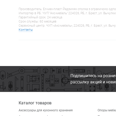
Производитель: Ел-мех-пласт Йедзиняк сполка з ограничоно одпо
Импортер в РБ: ЧУП "Акс-мебель" 224026, РБ, г. Брест, ул. Вычулки
Гарантийный срок: 24 месяца
Срок службы: 60 месяцев
Сервисный центр: ЧУП «Акс-мебель», 224026, РБ, г. Брест, ул. Вычу
Контакты
Подпишитесь на розни
рассылку акций и нови
Каталог товаров
Аксессуары для кухонного хранения
Опоры мебе