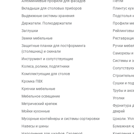
Алюминиевые профили для фасадов
Петли
Вкладыши для столовых приборов
Плинтус ку
Выдвижные системы хранения
Подстолья и
Держатели. Полкодержатели
Профили ме
Заглушки
Рейлинговы
Замки мебельные
Реставраци
Защитные планки для постформинга
Ручки мебе
(столешниц) и скинали
Саморезы и
Инструмент и сопутствующие
Системы и 
Колеса, ролики, подпятники
Сопутствую
Комплектующие для столов
Строительн
Кромка ПВХ
Сушки и по
Крючки мебельные
Трубы и акс
Мебельное освещение
Уголки
Метрический крепеж
Фурнитура 
Мойки кухонные
дверей
Мусорные контейнеры и системы сортировки
Цоколи. Упл
Навесы и шины
Бумажная к
Наполнения для шкафов. Гардероб
Крепления д