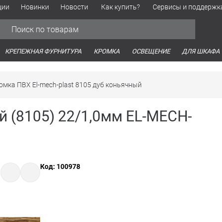
ции
Новинки
Новости
Как купить?
Сервисы и поддержк
Обработка персональных данных
Время работы оптовых продаж
Время работы интернет-маг
КРЕПЕЖНАЯ ФУРНИТУРА
КРОМКА
ОСВЕЩЕНИЕ
ДЛЯ ШКАФА
омка ПВХ El-mech-plast 8105 дуб коньячный
 (8105) 22/1,0мм EL-MECH-
Код: 100978