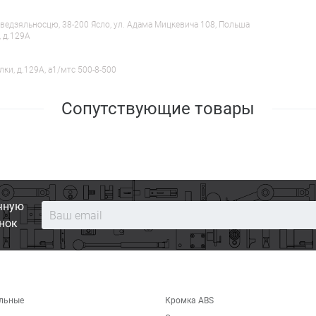
ведзяльносцю, 38-200 Ясло, ул. Адама Мицкевича 108, Польша
, д.129А
лки, д.129А, a1/мтс 500-8-500
Сопутствующие товары
чную
нок
льные
Кромка ABS