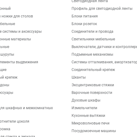
Светодиодная лента
хонный
Профиль для светодиодной ленты
 ножки для столов
Блоки питания
бельные
Блоки розеток
е системы и аксессуары
Соединители и провода
онные материалы
Светильники мебельные
льные
Выключатели, датчики и контроллер
 шурупы
Подъемные механизмы
элементы выдвижения
Системы отталкивания, амортизато
щие
Соединительный крепеж
ый крепеж
Шканты
ддоны
Эксцентриковые стяжки
ессуары
Варочные поверхности
Духовые шкафы
для шкафных и межкомнатных
Измельчители
Кухонные вытяжки
отнители цоколя
Микроволновые печи
ромка
Посудомоечные машины
ля стекла и зеркала