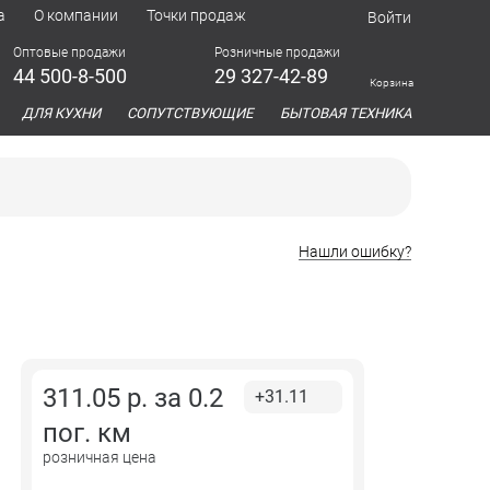
а
О компании
Точки продаж
Войти
Оптовые продажи
Розничные продажи
44 500-8-500
29 327-42-89
Корзина
азина
ДЛЯ КУХНИ
СОПУТСТВУЮЩИЕ
БЫТОВАЯ ТЕХНИКА
Нашли ошибку?
311.05
р. за
0.2
+31.11
пог. км
розничная цена