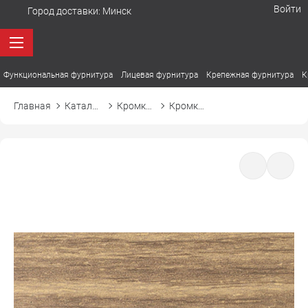
Войти
Город доставки:
Минск
Функциональная фурнитура
Лицевая фурнитура
Крепежная фурнитура
К
Главная
Каталог товаров
Кромка ПВХ
Кромка ПВХ El-mech-plast 7376 дуб древний