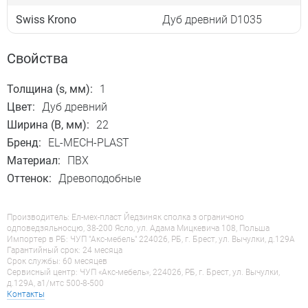
Swiss Krono
Дуб древний D1035
Свойства
Толщина (s, мм):
1
Цвет:
Дуб древний
Ширина (B, мм):
22
Бренд:
EL-MECH-PLAST
Материал:
ПВХ
Оттенок:
Древоподобные
Производитель: Ел-мех-пласт Йедзиняк сполка з ограничоно
одповедзяльносцю, 38-200 Ясло, ул. Адама Мицкевича 108, Польша
Импортер в РБ: ЧУП "Акс-мебель" 224026, РБ, г. Брест, ул. Вычулки, д.129А
Гарантийный срок: 24 месяца
Срок службы: 60 месяцев
Сервисный центр: ЧУП «Акс-мебель», 224026, РБ, г. Брест, ул. Вычулки,
д.129А, a1/мтс 500-8-500
Контакты