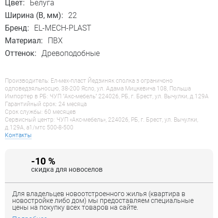
Цвет:
Белуга
Ширина (B, мм):
22
Бренд:
EL-MECH-PLAST
Материал:
ПВХ
Оттенок:
Древоподобные
Производитель: Ел-мех-пласт Йедзиняк сполка з ограничоно
одповедзяльносцю, 38-200 Ясло, ул. Адама Мицкевича 108, Польша
Импортер в РБ: ЧУП "Акс-мебель" 224026, РБ, г. Брест, ул. Вычулки, д.129А
Гарантийный срок: 24 месяца
Срок службы: 60 месяцев
Сервисный центр: ЧУП «Акс-мебель», 224026, РБ, г. Брест, ул. Вычулки,
д.129А, a1/мтс 500-8-500
Контакты
-10 %
скидка для новоселов
Для владельцев новоотстроенного жилья (квартира в
новостройке либо дом) мы предоставляем специальные
цены на покупку всех товаров на сайте.