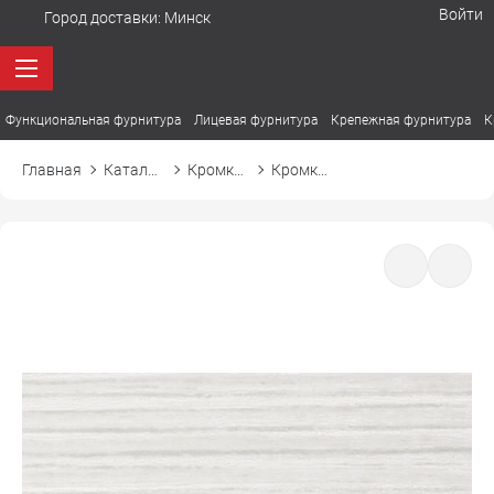
Войти
Город доставки:
Минск
Функциональная фурнитура
Лицевая фурнитура
Крепежная фурнитура
К
Главная
Каталог товаров
Кромка ПВХ
Кромка ПВХ El-mech-plast 8108 белуга