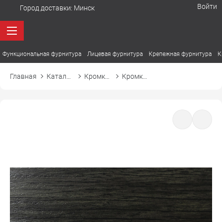
Войти
Город доставки:
Минск
Функциональная фурнитура
Лицевая фурнитура
Крепежная фурнитура
К
Главная
Каталог товаров
Кромка ПВХ
Кромка ПВХ El-mech-plast 7372 дуб денвер графит