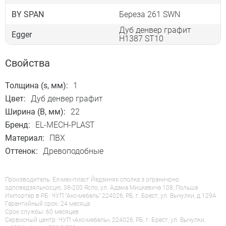
BY SPAN
Береза 261 SWN
Дуб денвер графит
Egger
H1387 ST10
Свойства
Толщина (s, мм):
1
Цвет:
Дуб денвер графит
Ширина (B, мм):
22
Бренд:
EL-MECH-PLAST
Материал:
ПВХ
Оттенок:
Древоподобные
Производитель: Ел-мех-пласт Йедзиняк сполка з ограничоно
одповедзяльносцю, 38-200 Ясло, ул. Адама Мицкевича 108, Польша
Импортер в РБ: ЧУП "Акс-мебель" 224026, РБ, г. Брест, ул. Вычулки, д.129А
Гарантийный срок: 24 месяца
Срок службы: 60 месяцев
Сервисный центр: ЧУП «Акс-мебель», 224026, РБ, г. Брест, ул. Вычулки,