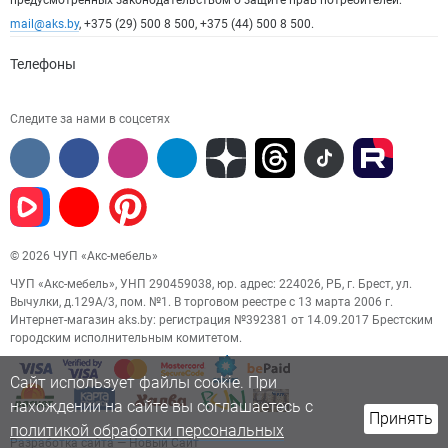
предусмотренных законодательством о защите прав потребителей:
mail@aks.by
, +375 (29) 500 8 500, +375 (44) 500 8 500.
Телефоны
Следите за нами в соцсетях
© 2026 ЧУП «Акс-мебель»
ЧУП «Акс-мебель», УНП 290459038, юр. адрес: 224026, РБ, г. Брест, ул.
Вычулки, д.129А/3, пом. №1. В торговом реестре с 13 марта 2006 г.
Интернет-магазин aks.by: регистрация №392381 от 14.09.2017 Брестским
городским исполнительным комитетом.
Сайт использует файлы cookie. При
нахождении на сайте вы соглашаетесь с
Принять
политикой обработки персональных
Разработка сайта
— Новый Сайт