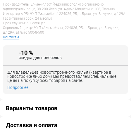
Производитель: Ел-мех-пласт Йедзиняк сполка з ограничоно
одповедзяльносцю, 38-200 Ясло, ул. Адама Мицкевича 108, Польша
Импортер в РБ: ЧУП "Акс-мебель" 224026, РБ, г. Брест, ул. Вычулки, д.129А
Гарантийный срок: 24 месяца
Срок службы: 60 месяцев
Сервисный центр: ЧУП «Акс-мебель», 224026, РБ, г. Брест, ул. Вычулки,
д.129А, a1/мтс 500-8-500
Контакты
-10 %
скидка для новоселов
Для владельцев новоотстроенного жилья (квартира в
новостройке либо дом) мы предоставляем специальные
цены на покупку всех товаров на сайте.
Подробнее
Варианты товаров
Доставка и оплата