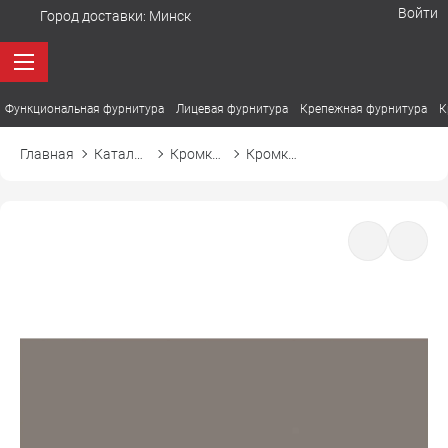
Войти
Город доставки:
Минск
Функциональная фурнитура
Лицевая фурнитура
Крепежная фурнитура
К
Главная
Каталог товаров
Кромка ПВХ
Кромка ПВХ El-mech-plast 7374 кубанит серый