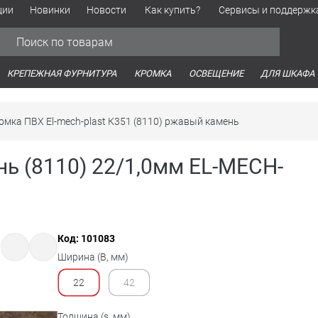
ции
Новинки
Новости
Как купить?
Сервисы и поддержк
Обработка персональных данных
Время работы оптовых продаж
Время работы интернет-маг
КРЕПЕЖНАЯ ФУРНИТУРА
КРОМКА
ОСВЕЩЕНИЕ
ДЛЯ ШКАФА
омка ПВХ El-mech-plast К351 (8110) ржавый камень
ь (8110) 22/1,0мм EL-MECH-
Код: 101083
Ширина (B, мм)
22
42
Толщина (s, мм)