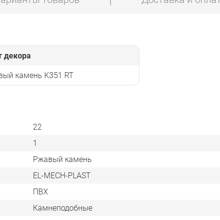
т декора
вый камень K351 RT
22
1
Ржавый камень
EL-MECH-PLAST
ПВХ
Камнеподобные