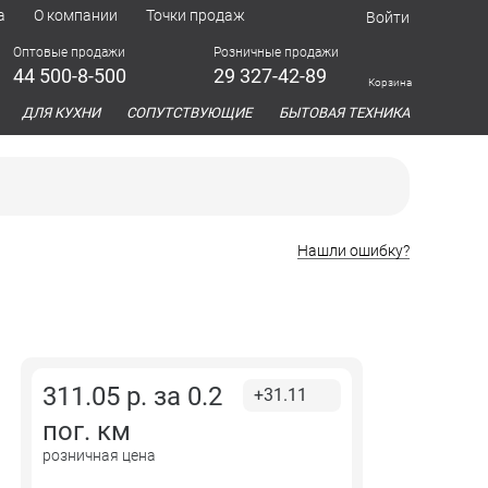
а
О компании
Точки продаж
Войти
Оптовые продажи
Розничные продажи
44 500-8-500
29 327-42-89
Корзина
азина
ДЛЯ КУХНИ
СОПУТСТВУЮЩИЕ
БЫТОВАЯ ТЕХНИКА
Нашли ошибку?
311.05
р. за
0.2
+31.11
пог. км
розничная цена