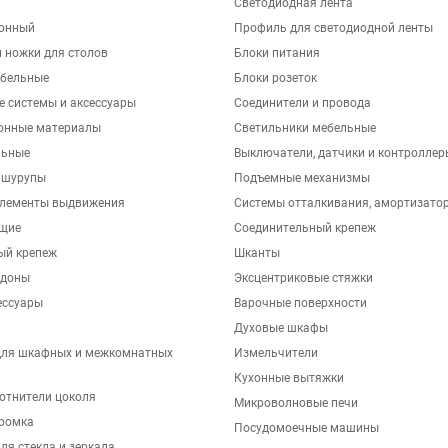
Светодиодная лента
хонный
Профиль для светодиодной ленты
 ножки для столов
Блоки питания
бельные
Блоки розеток
е системы и аксессуары
Соединители и провода
онные материалы
Светильники мебельные
льные
Выключатели, датчики и контроллер
 шурупы
Подъемные механизмы
элементы выдвижения
Системы отталкивания, амортизато
щие
Соединительный крепеж
ый крепеж
Шканты
ддоны
Эксцентриковые стяжки
ессуары
Варочные поверхности
Духовые шкафы
для шкафных и межкомнатных
Измельчители
Кухонные вытяжки
отнители цоколя
Микроволновые печи
ромка
Посудомоечные машины
ля стекла и зеркала