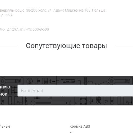
ведзяльносцю, 38-200 Ясло, ул. Адама Мицкевича 108, Польша
, д.129А
лки, д.129А, a1/мтс 500-8-500
Сопутствующие товары
чную
нок
льные
Кромка ABS