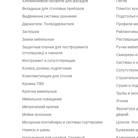
Алюминиевые профили для фасадов
Петли
Вкладыши для столовых приборов
Плинтус ку
Выдвижные системы хранения
Подстолья и
Держатели. Полкодержатели
Профили ме
Заглушки
Рейлинговы
Замки мебельные
Реставраци
Защитные планки для постформинга
Ручки мебе
(столешниц) и скинали
Саморезы и
Инструмент и сопутствующие
Системы и 
Колеса, ролики, подпятники
Сопутствую
Комплектующие для столов
Строительн
Кромка ПВХ
Сушки и по
Крючки мебельные
Трубы и акс
Мебельное освещение
Уголки
Метрический крепеж
Фурнитура 
Мойки кухонные
дверей
Мусорные контейнеры и системы сортировки
Цоколи. Упл
Навесы и шины
Бумажная к
Наполнения для шкафов. Гардероб
Крепления д