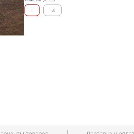
1
1.8
арианты товаров
Доставка и опла