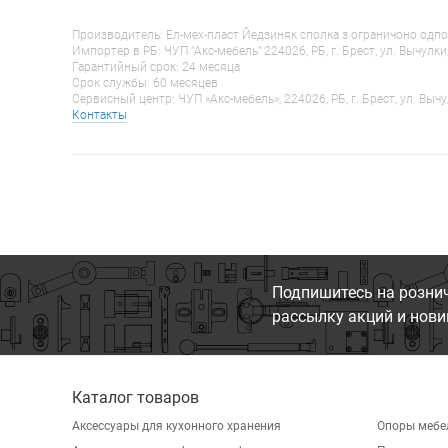
Производитель: Ел-мех-пласт Йедзиняк сполка з ограничоно одпо
Импортер в РБ: ЧУП "Акс-мебель" 224026, РБ, г. Брест, ул. Вычулки
Гарантийный срок: 24 месяца
Срок службы: 60 месяцев
Сервисный центр: ЧУП «Акс-мебель», 224026, РБ, г. Брест, ул. Вычу
Контакты
Подпишитесь на розни
рассылку акций и нови
Каталог товаров
Аксессуары для кухонного хранения
Опоры мебе