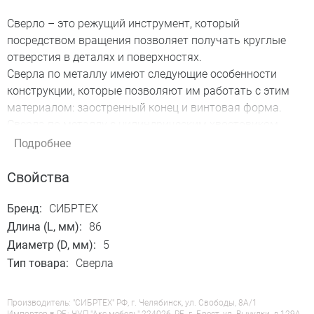
Сверло – это режущий инструмент, который
посредством вращения позволяет получать круглые
отверстия в деталях и поверхностях.
Сверла по металлу имеют следующие особенности
конструкции, которые позволяют им работать с этим
материалом: заостренный конец и винтовая форма.
Сверла по металлу с цилиндрическим хвостовиком
устанавливаются обычно в трехкулачковый патрон.
Подробнее
Подробная информация о товаре...
Свойства
Бренд:
СИБРТЕХ
Длина (L, мм):
86
Диаметр (D, мм):
5
Тип товара:
Сверла
Производитель: "СИБРТЕХ" РФ, г. Челябинск, ул. Свободы, 8А/1