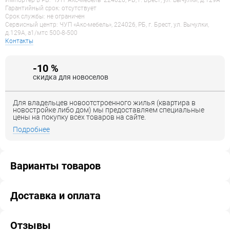
Импортер в РБ: ЧУП "Акс-мебель" 224026, РБ, г. Брест, ул. Вычулки, д.129А
Гарантийный срок: отсутствует
Срок службы: не ограничен
Сервисный центр: ЧУП «Акс-мебель», 224026, РБ, г. Брест, ул. Вычулки,
д.129А, a1/мтс 500-8-500
Контакты
-10 %
скидка для новоселов
Для владельцев новоотстроенного жилья (квартира в
новостройке либо дом) мы предоставляем специальные
цены на покупку всех товаров на сайте.
Подробнее
Варианты товаров
Доставка и оплата
Отзывы