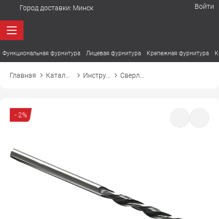
Войти
Город доставки:
Минск
Функциональная фурнитура
Лицевая фурнитура
Крепежная фурнитура
К
Главная
Каталог товаров
Инструмент и сопутствующие
Сверло по металлу с цилиндрическим хвостиком (быстрорежущая сталь)
- 2%