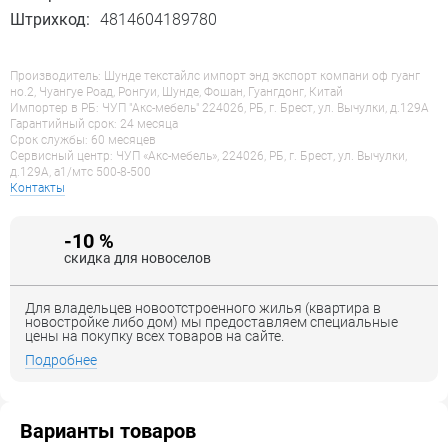
Штрихкод:
4814604189780
Производитель: Шунде текстайлс импорт энд экспорт компани оф гуанг
но.2, Чуангуе Роад, Ронгуи, Шунде, Фошан, Гуангдонг, Китай
Импортер в РБ: ЧУП "Акс-мебель" 224026, РБ, г. Брест, ул. Вычулки, д.129А
Гарантийный срок: 24 месяца
Срок службы: 60 месяцев
Сервисный центр: ЧУП «Акс-мебель», 224026, РБ, г. Брест, ул. Вычулки,
д.129А, a1/мтс 500-8-500
Контакты
-10 %
скидка для новоселов
Для владельцев новоотстроенного жилья (квартира в
новостройке либо дом) мы предоставляем специальные
цены на покупку всех товаров на сайте.
Подробнее
Варианты товаров