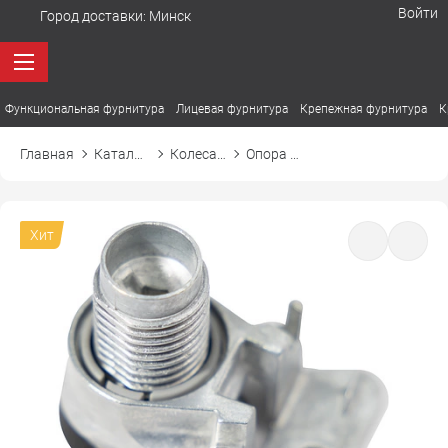
Войти
Город доставки:
Минск
Функциональная фурнитура
Лицевая фурнитура
Крепежная фурнитура
К
Главная
Каталог товаров
Колеса, ролики, подпятники
Опора мебельная INTEGRATO G ИНТЕГРАТО
Хит