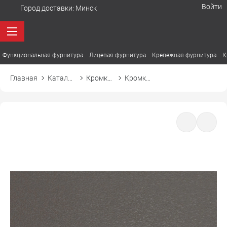
Войти
Город доставки:
Минск
Функциональная фурнитура
Лицевая фурнитура
Крепежная фурнитура
К
Главная
Каталог товаров
Кромка ПВХ
Кромка ПВХ El-mech-plast 7340 трюфель коричневый