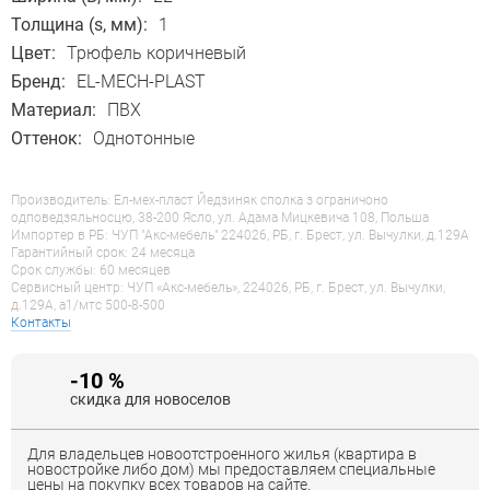
Толщина (s, мм):
1
Цвет:
Трюфель коричневый
Бренд:
EL-MECH-PLAST
Материал:
ПВХ
Оттенок:
Однотонные
Производитель: Ел-мех-пласт Йедзиняк сполка з ограничоно
одповедзяльносцю, 38-200 Ясло, ул. Адама Мицкевича 108, Польша
Импортер в РБ: ЧУП "Акс-мебель" 224026, РБ, г. Брест, ул. Вычулки, д.129А
Гарантийный срок: 24 месяца
Срок службы: 60 месяцев
Сервисный центр: ЧУП «Акс-мебель», 224026, РБ, г. Брест, ул. Вычулки,
д.129А, a1/мтс 500-8-500
Контакты
-10 %
скидка для новоселов
Для владельцев новоотстроенного жилья (квартира в
новостройке либо дом) мы предоставляем специальные
цены на покупку всех товаров на сайте.