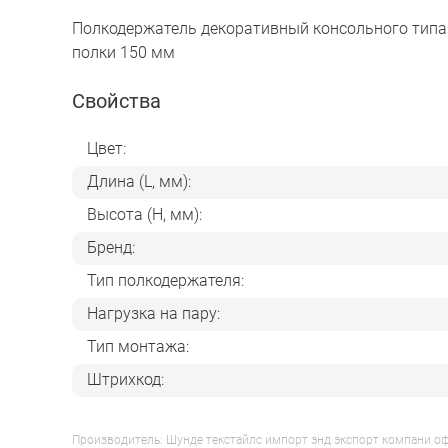
Полкодержатель декоративный консольного типа 
полки 150 мм
Свойства
Цвет:
Длина (L, мм):
Высота (H, мм):
Бренд:
Тип полкодержателя:
Нагрузка на пару:
Тип монтажа:
Штрихкод:
Производитель: Шунде текстайлс импорт энд экспорт компани оф гу