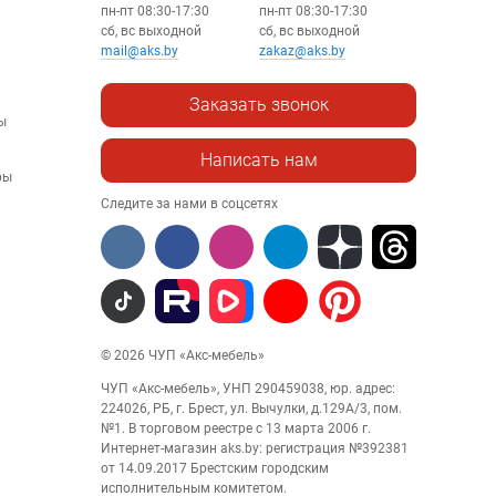
пн-пт 08:30-17:30
пн-пт 08:30-17:30
сб, вс выходной
сб, вс выходной
mail@aks.by
zakaz@aks.by
Заказать звонок
ы
Написать нам
ры
Следите за нами в соцсетях
© 2026 ЧУП «Акс-мебель»
ЧУП «Акс-мебель», УНП 290459038, юр. адрес:
224026, РБ, г. Брест, ул. Вычулки, д.129А/3, пом.
№1. В торговом реестре с 13 марта 2006 г.
Интернет-магазин aks.by: регистрация №392381
от 14.09.2017 Брестским городским
исполнительным комитетом.