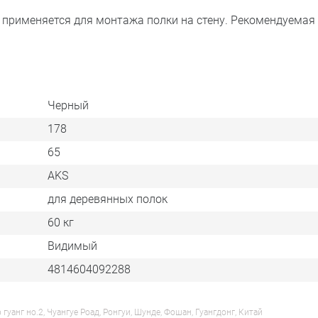
применяется для монтажа полки на стену. Рекомендуемая
Черный
178
65
AKS
для деревянных полок
60 кг
Видимый
4814604092288
анг но.2, Чуангуе Роад, Ронгуи, Шунде, Фошан, Гуангдонг, Китай