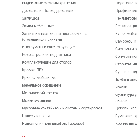
Выдвижные системы хранения
Подстолья и
Держатели. Полкодержатели
Профили ме
Заглушки
Рейлинговы
Замки мебельные
Реставраци
Защитные планки для постформинга
Ручки мебе
(столешниц) и скинали
Саморезы и
Инструмент и сопутствующие
Системы и 
Колеса, ролики, подпятники
Сопутствую
Комплектующие для столов
Строительн
Кромка ПВХ
Сушки и по
Крючки мебельные
Трубы и акс
Мебельное освещение
Уголки
Метрический крепеж
Фурнитура 
Мойки кухонные
дверей
Мусорные контейнеры и системы сортировки
Цоколи. Упл
Навесы и шины
Бумажная к
Наполнения для шкафов. Гардероб
Крепления д