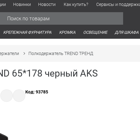
ции
Новинки
Новости
Как купить?
Сервисы и поддержк
Обработка персональных данных
Время работы оптовых продаж
Время работы интернет-маг
КРЕПЕЖНАЯ ФУРНИТУРА
КРОМКА
ОСВЕЩЕНИЕ
ДЛЯ ШКАФА
ержатели
Полкодержатель TREND ТРЕНД
ND 65*178 черный AKS
Код: 93785