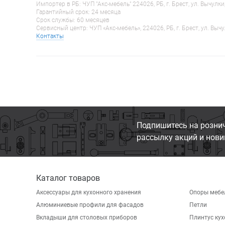
Импортер в РБ: ЧУП "Акс-мебель" 224026, РБ, г. Брест, ул. Вычулки
Гарантийный срок: 24 месяца
Срок службы: 60 месяцев
Сервисный центр: ЧУП «Акс-мебель», 224026, РБ, г. Брест, ул. Вычу
Контакты
Подпишитесь на розни
рассылку акций и нови
Каталог товаров
Аксессуары для кухонного хранения
Опоры мебе
Алюминиевые профили для фасадов
Петли
Вкладыши для столовых приборов
Плинтус ку