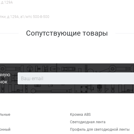
, д.129А
лки, д.129А, a1/мтс 500-8-500
Сопутствующие товары
чную
нок
льные
Кромка ABS
Светодиодная лента
хонный
Профиль для светодиодной ленты