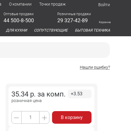
а
О компании
Точки продаж
Войти
Оптовые продажи
Розничные продажи
44 500-8-500
29 327-42-89
Корзина
азина
ДЛЯ КУХНИ
СОПУТСТВУЮЩИЕ
БЫТОВАЯ ТЕХНИКА
Нашли ошибку?
35.34
р. за
комп.
+3.53
розничная цена
В корзину