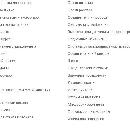
 ножки для столов
Блоки питания
бельные
Блоки розеток
е системы и аксессуары
Соединители и провода
онные материалы
Светильники мебельные
льные
Выключатели, датчики и контроллер
 шурупы
Подъемные механизмы
элементы выдвижения
Системы отталкивания, амортизато
щие
Соединительный крепеж
ый крепеж
Шканты
ддоны
Эксцентриковые стяжки
ессуары
Варочные поверхности
Духовые шкафы
для шкафных и межкомнатных
Измельчители
Кухонные вытяжки
отнители цоколя
Микроволновые печи
ромка
Посудомоечные машины
ля стекла и зеркала
Ящики для подогрева