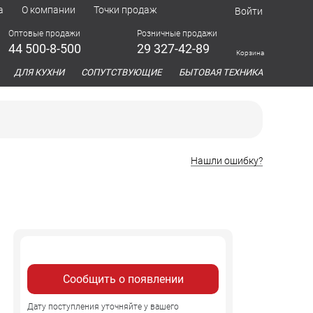
а
О компании
Точки продаж
Войти
Оптовые продажи
Розничные продажи
44 500-8-500
29 327-42-89
Корзина
азина
ДЛЯ КУХНИ
СОПУТСТВУЮЩИЕ
БЫТОВАЯ ТЕХНИКА
Нашли ошибку?
Сообщить о появлении
Дату поступления уточняйте у вашего