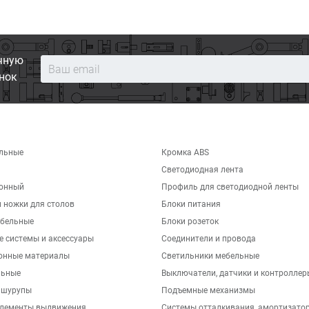
чную
нок
льные
Кромка ABS
Светодиодная лента
хонный
Профиль для светодиодной ленты
 ножки для столов
Блоки питания
бельные
Блоки розеток
е системы и аксессуары
Соединители и провода
онные материалы
Светильники мебельные
льные
Выключатели, датчики и контроллер
 шурупы
Подъемные механизмы
элементы выдвижения
Системы отталкивания, амортизато