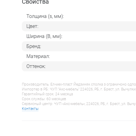
Свойства
Толщина (s, мм):
Цвет:
Ширина (B, мм):
Бренд:
Материал:
Оттенок:
Производитель: Ел-мех-пласт Йедзиняк сполка з ограничоно одпо
Импортер в РБ: ЧУП "Акс-мебель" 224026, РБ, г. Брест, ул. Вычулки
Гарантийный срок: 24 месяца
Срок службы: 60 месяцев
Сервисный центр: ЧУП «Акс-мебель», 224026, РБ, г. Брест, ул. Вычу
Контакты