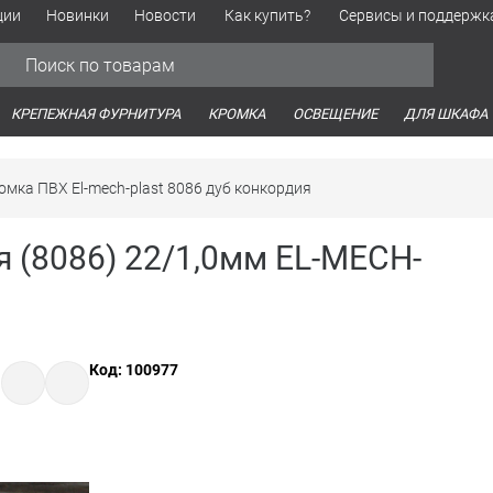
ции
Новинки
Новости
Как купить?
Сервисы и поддержк
Обработка персональных данных
Время работы оптовых продаж
Время работы интернет-маг
КРЕПЕЖНАЯ ФУРНИТУРА
КРОМКА
ОСВЕЩЕНИЕ
ДЛЯ ШКАФА
омка ПВХ El-mech-plast 8086 дуб конкордия
 (8086) 22/1,0мм EL-MECH-
Код: 100977