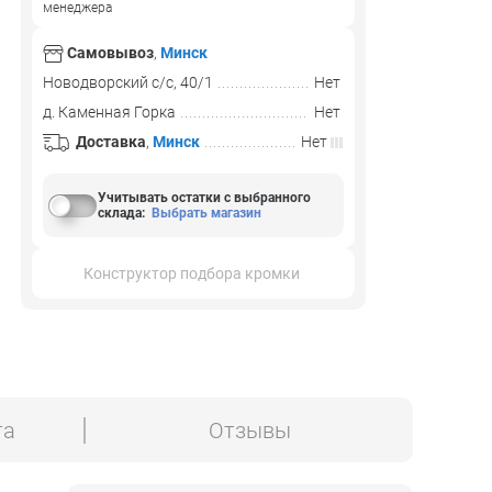
менеджера
Самовывоз
,
Минск
Новодворский с/с, 40/1
Нет
д. Каменная Горка
Нет
Доставка
,
Минск
Нет
Учитывать остатки с выбранного
склада
:
Выбрать магазин
Конструктор подбора кромки
та
Отзывы