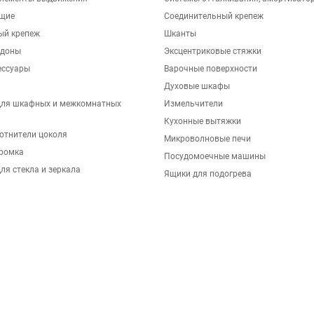
щие
Соединительный крепеж
ый крепеж
Шканты
ддоны
Эксцентриковые стяжки
ессуары
Варочные поверхности
Духовые шкафы
для шкафных и межкомнатных
Измельчители
Кухонные вытяжки
отнители цоколя
Микроволновые печи
ромка
Посудомоечные машины
ля стекла и зеркала
Ящики для подогрева