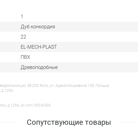
1
Дуб конкордия
22
EL-MECH-PLAST
ПВХ
Древоподобные
ведзяльносцю, 38-200 Ясло, ул. Адама Мицкевича 108, Польша
, д.129А
лки, д.129А, a1/мтс 500-8-500
Сопутствующие товары